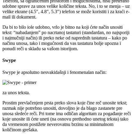
Telefoni, sa ograničenim prostorom i mogućnostima, nisu preterano
udobne sprave za unos velike količine teksta. No, i to se menja – uz
velike ekrane (4.5″, 4.8″, 5.3″) telefon se može koristiti i za kraći e-
mail ili dokument.
Da bi to bilo iole udobno, vrlo je bitno na koji ćete način unositi
tekst: “nabadanjem” po nacrtanoj tastaturi (standardan, no najsporiji
i najmučniji način) ili preko neke od naprednih tastatura – kako po
načinu unosa, tako i mogućnosti da vas tastatura bolje upozna i
ponudi reči u skladu sa vašom istorijom.
Swype
Swype je apsolutno nesvakidašnji i fenomenalan način:
za unos teksta.
Prostim prevlačenjem prsta preko slova koje čine reč unosite tekst;
razmak nije potrebno unositi, dovoljno je da blago zastanete pre
unosa sledeće reči. Pri tome ima odličan algoritam za pogađanje reči
koje unosite ili ćete uneti (na osnovu prethodno unetog teksta) tako
da vremenom postižete neverovatnu brzinu sa minimalnom
količinom grešaka.