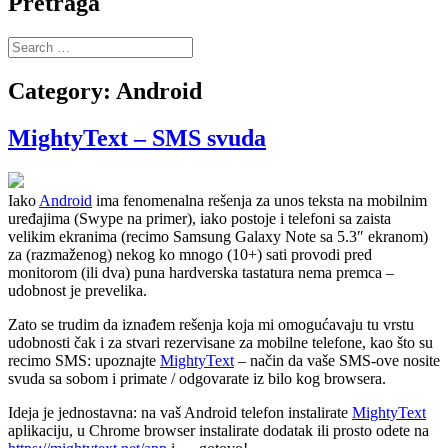
Pretraga
Search
for:
Category:
Android
MightyText – SMS svuda
Iako
Android
ima fenomenalna rešenja za unos teksta na mobilnim
uređajima (Swype na primer), iako postoje i telefoni sa zaista
velikim ekranima (recimo Samsung Galaxy Note sa 5.3″ ekranom)
za (razmaženog) nekog ko mnogo (10+) sati provodi pred
monitorom (ili dva) puna hardverska tastatura nema premca –
udobnost je prevelika.
Zato se trudim da iznađem rešenja koja mi omogućavaju tu vrstu
udobnosti čak i za stvari rezervisane za mobilne telefone, kao što su
recimo SMS: upoznajte
MightyText
– način da vaše SMS-ove nosite
svuda sa sobom i primate / odgovarate iz bilo kog browsera.
Ideja je jednostavna: na vaš Android telefon instalirate
MightyText
aplikaciju, u Chrome browser instalirate dodatak ili prosto odete na