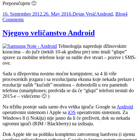
Preporučujem 🙂
Posted
Author
Categories
16. September 2012.
26. May 2016.
Dejan Vesić
Android
,
Blog
4
on
on
Comments
Opametite
Android
Njegovo veličanstvo Android
–
Llama
Tehnologija napreduje džinovskim
koracima – do juče (nekih 10-ak godina pre) smo imali “glupe”
sprave za mobilne telefone koje su radile dve stvari – pozive i SMS-
ove.
Sada u džepovima nosimo moćne kompjutere, sa 4 ili više
procesorskih jezgara i sa rezolucijama ekrana koje nekada prelaze i
rezolucije naših “kućnih” monitora – dobrodošli u eru pametnih
telefona (smartphones; predviđa se da će “glupi” telefoni nestati do
2015-e – videćemo 🙂 )
Na tržištu postoje sada samo dva velika igrača: Google sa
Android
operativnim sistemom i Apple sa
iOS
operativnim sistemom. Za
Windows 8 (i Nokiju) nije jasno da li će preživeti, dok su nekada
ogromni igrači (RIM / Blackberry) na izdisaju.
Dok Apple ide na politiku kompletno zatvorenog hardvera (i njemu
savršeno prilagođenog softvera), Google je krenuo putem otvorenog