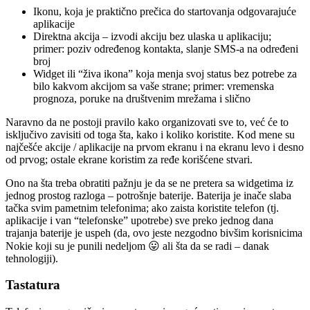
Ikonu, koja je praktično prečica do startovanja odgovarajuće
aplikacije
Direktna akcija – izvodi akciju bez ulaska u aplikaciju;
primer: poziv određenog kontakta, slanje SMS-a na određeni
broj
Widget ili “živa ikona” koja menja svoj status bez potrebe za
bilo kakvom akcijom sa vaše strane; primer: vremenska
prognoza, poruke na društvenim mrežama i slično
Naravno da ne postoji pravilo kako organizovati sve to, već će to
isključivo zavisiti od toga šta, kako i koliko koristite. Kod mene su
najčešće akcije / aplikacije na prvom ekranu i na ekranu levo i desno
od prvog; ostale ekrane koristim za ređe korišćene stvari.
Ono na šta treba obratiti pažnju je da se ne pretera sa widgetima iz
jednog prostog razloga – potrošnje baterije. Baterija je inače slaba
tačka svim pametnim telefonima; ako zaista koristite telefon (tj.
aplikacije i van “telefonske” upotrebe) sve preko jednog dana
trajanja baterije je uspeh (da, ovo jeste nezgodno bivšim korisnicima
Nokie koji su je punili nedeljom 😛 ali šta da se radi – danak
tehnologiji).
Tastatura