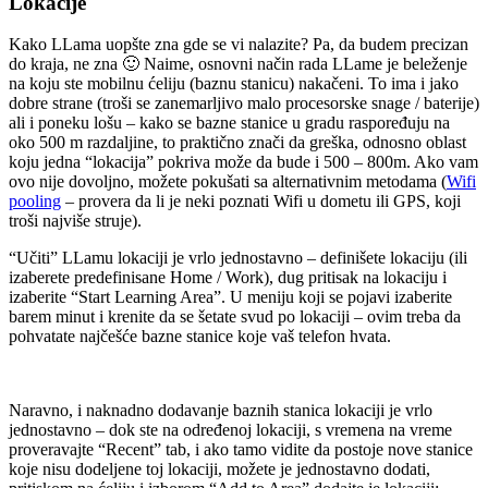
Lokacije
Kako LLama uopšte zna gde se vi nalazite? Pa, da budem precizan
do kraja, ne zna 🙂 Naime, osnovni način rada LLame je beleženje
na koju ste mobilnu ćeliju (baznu stanicu) nakačeni. To ima i jako
dobre strane (troši se zanemarljivo malo procesorske snage / baterije)
ali i poneku lošu – kako se bazne stanice u gradu raspoređuju na
oko 500 m razdaljine, to praktično znači da greška, odnosno oblast
koju jedna “lokacija” pokriva može da bude i 500 – 800m. Ako vam
ovo nije dovoljno, možete pokušati sa alternativnim metodama (
Wifi
pooling
– provera da li je neki poznati Wifi u dometu ili GPS, koji
troši najviše struje).
“Učiti” LLamu lokaciji je vrlo jednostavno – definišete lokaciju (ili
izaberete predefinisane Home / Work), dug pritisak na lokaciju i
izaberite “Start Learning Area”. U meniju koji se pojavi izaberite
barem minut i krenite da se šetate svud po lokaciji – ovim treba da
pohvatate najčešće bazne stanice koje vaš telefon hvata.
Naravno, i naknadno dodavanje baznih stanica lokaciji je vrlo
jednostavno – dok ste na određenoj lokaciji, s vremena na vreme
proveravajte “Recent” tab, i ako tamo vidite da postoje nove stanice
koje nisu dodeljene toj lokaciji, možete je jednostavno dodati,