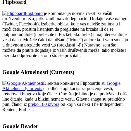
Flipboard
Flipboard
je kombinacija novina i vesti sa vaših
društvenih mreža, prikazanih na vrlo lep način. Dodajte vaše naloge
(Twitter, Facebook), izaberite oblasti koje vas najviše zanimaju i
moći ćete, prostim listanjem da pregledate na brzaka ili da se
potpuno udubite (i prebacite u Pocket, ako treba) u najinteresantnije
vesti dana. Možete čak i da utišate (“Mute”) autore koji vam smetaju
u dnevnom pregledu vesti 🙂 (preglasni :-P) Naravno, sem što
možete da pratite događaje iz vaših društvenih mreža, tako možete i
brzo da odgovorite na ono što ste pročitali.
Google Aktuelnosti (Currents)
Direktan konkurent Flipboardu su
Google
Aktuelnosti (Currents)
– odlična aplikacija za praćenje vesti,
trendova i blogova koje čitate. Ono što je bitno je da podržava i off-
line čitanje, kada u blizini nemate vezu. Glavna snaga su praktično
puni članci iz
preko 180 izvora
od kojih su neki The Independent,
Reuters, Forbes…
Google Reader