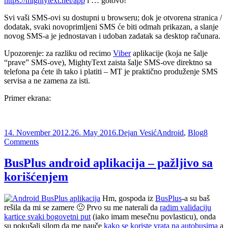
https://mightytext.net/app
i … gotovo!
Svi vaši SMS-ovi su dostupni u browseru; dok je otvorena stranica /
dodatak, svaki novoprimljeni SMS će biti odmah prikazan, a slanje
novog SMS-a je jednostavan i udoban zadatak sa desktop računara.
Upozorenje: za razliku od recimo
Viber
aplikacije (koja ne šalje
“prave” SMS-ove), MightyText zaista šalje SMS-ove direktno sa
telefona pa ćete ih tako i platiti – MT je praktično produženje SMS
servisa a ne zamena za isti.
Primer ekrana:
Posted
Author
Categories
14. November 2012.
26. May 2016.
Dejan Vesić
Android
,
Blog
8
on
on
Comments
MightyText
–
BusPlus android aplikacija – pažljivo sa
SMS
korišćenjem
svuda
Hm, gospoda iz
BusPlus
-a su baš
rešila da mi se zamere 🙂 Prvo su me naterali da
radim validaciju
kartice svaki bogovetni put
(iako imam mesečnu povlasticu), onda
su pokušali silom da me nauče
kako se koriste vrata na autobusima
a