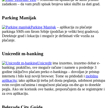
zadatkom – da vam pruži spisak brojeva taksi službi za dati grad.
Parking Manijak
Parking Manijak
– aplikacija za plaćanje
parkinga SMS-om širom Srbije (podržan je veliki broj gradova).
Detektuje grad i lokaciju i moguće je definisati više vozila za
plaćanje.
Unicredit m-banking
Unicredit
ima izuzetno, izuzetno dobar e-
banking; praktično, sve moguće račune i namete u poslednje 3
godine isključivo plaćam preko e-bankinga – dovoljan je pristup
internetu i bilo koji noviji browser. Tome su pridodali i
mobilnu
aplikaciju
; iako aplikaciji treba još dosta peglanja, udobnost pristupa
svim svojim računima i mogućnost plaćanja on-the-go to donekle
pegla. Ako ste korisnik ove banke, preporučujem da se registrujete i
za ovu aplikaciju.
Belgrade City Guide