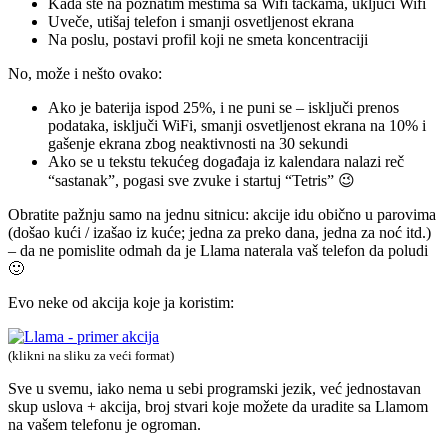
Kada ste na poznatim mestima sa Wifi tačkama, uključi Wifi
Uveče, utišaj telefon i smanji osvetljenost ekrana
Na poslu, postavi profil koji ne smeta koncentraciji
No, može i nešto ovako:
Ako je baterija ispod 25%, i ne puni se – isključi prenos
podataka, isključi WiFi, smanji osvetljenost ekrana na 10% i
gašenje ekrana zbog neaktivnosti na 30 sekundi
Ako se u tekstu tekućeg događaja iz kalendara nalazi reč
“sastanak”, pogasi sve zvuke i startuj “Tetris” 😉
Obratite pažnju samo na jednu sitnicu: akcije idu obično u parovima
(došao kući / izašao iz kuće; jedna za preko dana, jedna za noć itd.)
– da ne pomislite odmah da je Llama naterala vaš telefon da poludi
🙂
Evo neke od akcija koje ja koristim:
(klikni na sliku za veći format)
Sve u svemu, iako nema u sebi programski jezik, već jednostavan
skup uslova + akcija, broj stvari koje možete da uradite sa Llamom
na vašem telefonu je ogroman.