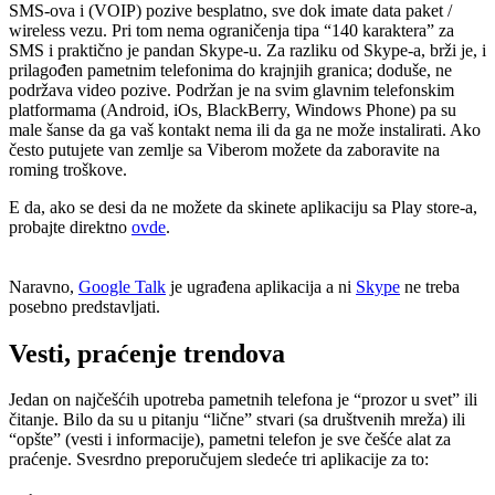
SMS-ova i (VOIP) pozive besplatno, sve dok imate data paket /
wireless vezu. Pri tom nema ograničenja tipa “140 karaktera” za
SMS i praktično je pandan Skype-u. Za razliku od Skype-a, brži je, i
prilagođen pametnim telefonima do krajnjih granica; doduše, ne
podržava video pozive. Podržan je na svim glavnim telefonskim
platformama (Android, iOs, BlackBerry, Windows Phone) pa su
male šanse da ga vaš kontakt nema ili da ga ne može instalirati. Ako
često putujete van zemlje sa Viberom možete da zaboravite na
roming troškove.
E da, ako se desi da ne možete da skinete aplikaciju sa Play store-a,
probajte direktno
ovde
.
Naravno,
Google Talk
je ugrađena aplikacija a ni
Skype
ne treba
posebno predstavljati.
Vesti, praćenje trendova
Jedan on najčešćih upotreba pametnih telefona je “prozor u svet” ili
čitanje. Bilo da su u pitanju “lične” stvari (sa društvenih mreža) ili
“opšte” (vesti i informacije), pametni telefon je sve češće alat za
praćenje. Svesrdno preporučujem sledeće tri aplikacije za to: