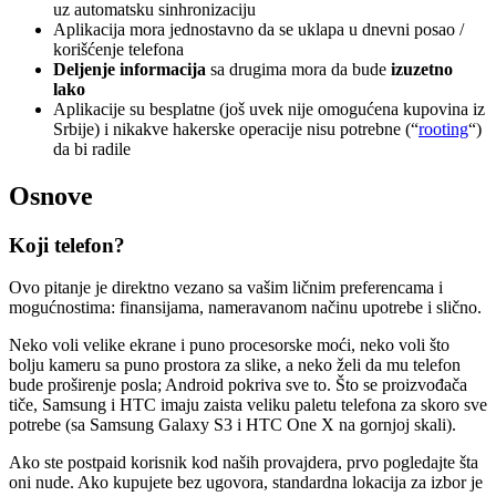
uz automatsku sinhronizaciju
Aplikacija mora jednostavno da se uklapa u dnevni posao /
korišćenje telefona
Deljenje informacija
sa drugima mora da bude
izuzetno
lako
Aplikacije su besplatne (još uvek nije omogućena kupovina iz
Srbije) i nikakve hakerske operacije nisu potrebne (“
rooting
“)
da bi radile
Osnove
Koji telefon?
Ovo pitanje je direktno vezano sa vašim ličnim preferencama i
mogućnostima: finansijama, nameravanom načinu upotrebe i slično.
Neko voli velike ekrane i puno procesorske moći, neko voli što
bolju kameru sa puno prostora za slike, a neko želi da mu telefon
bude proširenje posla; Android pokriva sve to. Što se proizvođača
tiče, Samsung i HTC imaju zaista veliku paletu telefona za skoro sve
potrebe (sa Samsung Galaxy S3 i HTC One X na gornjoj skali).
Ako ste postpaid korisnik kod naših provajdera, prvo pogledajte šta
oni nude. Ako kupujete bez ugovora, standardna lokacija za izbor je