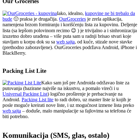
Our Groceries
Iako, idealno,
kupovine ne bi trebalo da
bude
🙂 praksa je drugačija.
OurGroceries
je zrela aplikacija,
namenjena brzom formiranju i korišćenju lista za kupovinu. Deljenje
lista (sa lepšom polovinom recimo 😉 ) je trivijalno a i sinhronizacija
izuzetno dobro urađena – više puta sam u radnji brisao stvari koje
stavljam u korpu dok su sa
web sajta
, od kuće, stizale nove stavke
(prethodno zaboravljene). OurGroceries podržava Android, iPhone i
BlackBerry.
Packing List Lite
Kako sam još pre Androida održavao liste za
putovanja (bazirane najviše na iskustvu, a pomalo vireći i u
Universal Packing List
) logično proširenje je prebacivanje na
Android.
Packing List lite
to radi dobro, uz master liste iz kojih je
posle moguće kreirati nove liste, i uz mogućnost izmene lista preko
web sajta
– doduše, malo manipulacije sa fajlovima sa telefona će
biti potrebno.
Komunikacija (SMS, glas, ostalo)