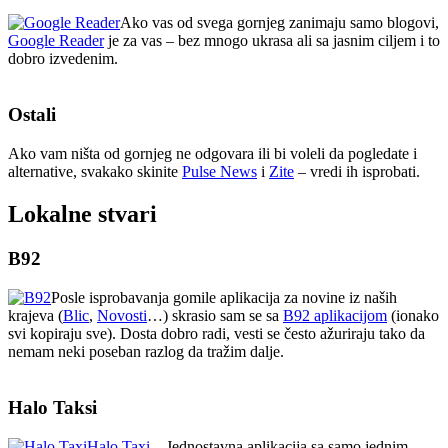
Ako vas od svega gornjeg zanimaju samo blogovi,
Google Reader
je za vas – bez mnogo ukrasa ali sa jasnim ciljem i to
dobro izvedenim.
Ostali
Ako vam ništa od gornjeg ne odgovara ili bi voleli da pogledate i
alternative, svakako skinite
Pulse News
i
Zite
– vredi ih isprobati.
Lokalne stvari
B92
Posle isprobavanja gomile aplikacija za novine iz naših
krajeva (
Blic
,
Novosti
…) skrasio sam se sa
B92 aplikacijom
(ionako
svi kopiraju sve). Dosta dobro radi, vesti se često ažuriraju tako da
nemam neki poseban razlog da tražim dalje.
Halo Taksi
Halo Taxi
– Jednostavna aplikacija sa samo jednim