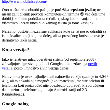
http://www.mobilnisvet.com/
Ono na šta treba obratiti pažnju je
podrška srpskom jeziku
; ne,
nisam zaljubljenik prevoda kompjuterskih termina 🙂 već ćete time
dobiti jako bitnu podršku za rečnik srpskog kod kucanja i time
višestruko ubrzati unos bilo kakvog teksta (o tome kasnije).
Naravno, postoje i nezavisne aplikacije koje će taj posao odraditi sa
istim kvalitetom (i o njima dole), ali za prosečnog korisnika ovo je
definitivno lakši način.
Koja verzija?
Iako je relativno mlad operativni sistem (od septembra 2008),
zahvaljujući agresivnoj politici Google-a oko izdavanja
novih
verzija
, postoji mnoštvo živih verzija danas.
Naravno da je uvek najbolje imati najnoviju verziju (sada je to 4.04 /
4.1), ali to nekada nije moguće (ako imate/kupujete stari telefon ili
telefon za koji proizvođač nije obezbedio upgrade). Preporučujem
da ne uzimate telefone koji imaju Android stariji od 2.3
(Gingerbread).
Google nalog