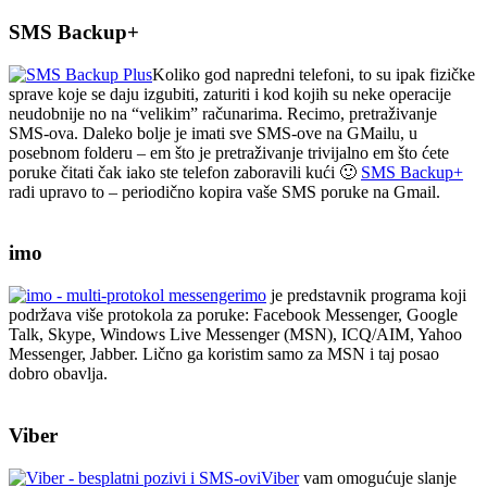
SMS Backup+
Koliko god napredni telefoni, to su ipak fizičke
sprave koje se daju izgubiti, zaturiti i kod kojih su neke operacije
neudobnije no na “velikim” računarima. Recimo, pretraživanje
SMS-ova. Daleko bolje je imati sve SMS-ove na GMailu, u
posebnom folderu – em što je pretraživanje trivijalno em što ćete
poruke čitati čak iako ste telefon zaboravili kući 🙂
SMS Backup+
radi upravo to – periodično kopira vaše SMS poruke na Gmail.
imo
imo
je predstavnik programa koji
podržava više protokola za poruke: Facebook Messenger, Google
Talk, Skype, Windows Live Messenger (MSN), ICQ/AIM, Yahoo
Messenger, Jabber. Lično ga koristim samo za MSN i taj posao
dobro obavlja.
Viber
Viber
vam omogućuje slanje