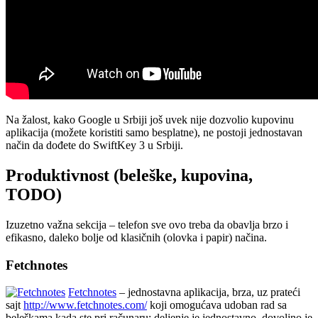
Na žalost, kako Google u Srbiji još uvek nije dozvolio kupovinu
aplikacija (možete koristiti samo besplatne), ne postoji jednostavan
način da dođete do SwiftKey 3 u Srbiji.
Produktivnost (beleške, kupovina,
TODO)
Izuzetno važna sekcija – telefon sve ovo treba da obavlja brzo i
efikasno, daleko bolje od klasičnih (olovka i papir) načina.
Fetchnotes
Fetchnotes
– jednostavna aplikacija, brza, uz prateći
sajt
http://www.fetchnotes.com/
koji omogućava udoban rad sa
beleškama kada ste pri računaru; deljenje je jednostavno, dovoljno je