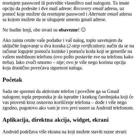
resetujete password ili potvrdite vlasništvo nad nalogom. Tu imate
opciju da podesite i dve mail adrese:
Recovery email
adresu, uz
pomoć koje možete da resetujete password i
Alternate email
adresu
sa kojom možete da se ulogujete umesto gmail adrese.
Ne budite lenji, obe stvari su
obavezne
! 🙂
Ako zaista cenite vaše podatke i vaš nalog, toplo savetujem da
uključite logovanje u dva koraka (
2-step verification
): način da se na
računar logujete pomoću lozinke i pomoću koda koji se generiše na
vašem mobilnom telefonu (ovo pošto postavite sve na telefonu kako
treba). Iako zvuči smorno – nije; ovo je više nego korisna opcija
koja drastično povećava sigurnost naloga.
Početak
Sada ste spremni da aktivirate telefon i povežete ga sa Gmail
nalogom; topla preporuka je da ispratite i kratkog čarobnjaka koji će
vas provesti kroz osnovno korišćenje telefona – dođe i više nego
zgodno, pogotovo ako vam je ovo prvi susret sa Android telefonom.
Aplikacija, direktna akcija, widget, ekrani
Android podržava više ekrana na koji možete staviti razne stvari: