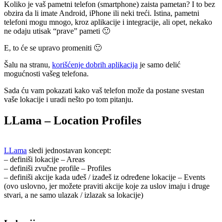
Koliko je vaš pametni telefon (smartphone) zaista pametan? I to bez
pažljivo
obzira da li imate Android, iPhone ili neki treći. Istina, pametni
sa
telefoni mogu mnogo, kroz aplikacije i integracije, ali opet, nekako
korišćenjem
ne odaju utisak “prave” pameti 🙂
E, to će se upravo promeniti 🙂
Šalu na stranu,
korišćenje dobrih aplikacija
je samo delić
mogućnosti vašeg telefona.
Sada ću vam pokazati kako vaš telefon može da postane svestan
vaše lokacije i uradi nešto po tom pitanju.
LLama – Location Profiles
LLama
sledi jednostavan koncept:
– definiši lokacije – Areas
– definiši zvučne profile – Profiles
– definiši akcije kada uđeš / izađeš iz određene lokacije – Events
(ovo uslovno, jer možete praviti akcije koje za uslov imaju i druge
stvari, a ne samo ulazak / izlazak sa lokacije)