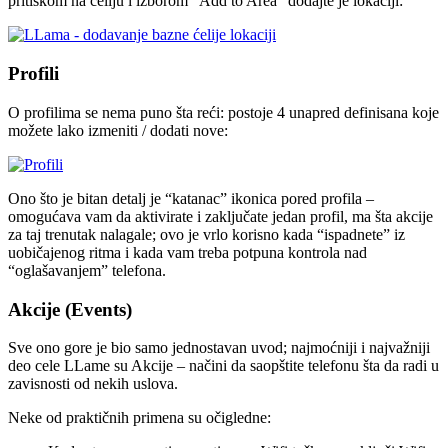
pritiskom na ćeliju i izborom “Add to Area” dodajte je lokaciji:
Profili
O profilima se nema puno šta reći: postoje 4 unapred definisana koje
možete lako izmeniti / dodati nove:
Ono što je bitan detalj je “katanac” ikonica pored profila –
omogućava vam da aktivirate i zaključate jedan profil, ma šta akcije
za taj trenutak nalagale; ovo je vrlo korisno kada “ispadnete” iz
uobičajenog ritma i kada vam treba potpuna kontrola nad
“oglašavanjem” telefona.
Akcije (Events)
Sve ono gore je bio samo jednostavan uvod; najmoćniji i najvažniji
deo cele LLame su Akcije – načini da saopštite telefonu šta da radi u
zavisnosti od nekih uslova.
Neke od praktičnih primena su očigledne: