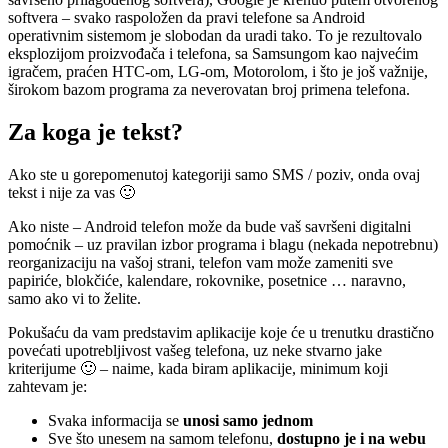
softvera – svako raspoložen da pravi telefone sa Android
operativnim sistemom je slobodan da uradi tako. To je rezultovalo
eksplozijom proizvođača i telefona, sa Samsungom kao najvećim
igračem, praćen HTC-om, LG-om, Motorolom, i što je još važnije,
širokom bazom programa za neverovatan broj primena telefona.
Za koga je tekst?
Ako ste u gorepomenutoj kategoriji samo SMS / poziv, onda ovaj
tekst i nije za vas 🙂
Ako niste – Android telefon može da bude vaš savršeni digitalni
pomoćnik – uz pravilan izbor programa i blagu (nekada nepotrebnu)
reorganizaciju na vašoj strani, telefon vam može zameniti sve
papiriće, blokčiće, kalendare, rokovnike, posetnice … naravno,
samo ako vi to želite.
Pokušaću da vam predstavim aplikacije koje će u trenutku drastično
povećati upotrebljivost vašeg telefona, uz neke stvarno jake
kriterijume 🙂 – naime, kada biram aplikacije, minimum koji
zahtevam je:
Svaka informacija se
unosi samo jednom
Sve što unesem na samom telefonu,
dostupno je i na webu