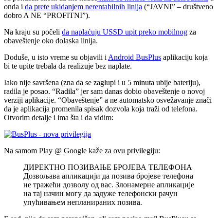
onda i
da prete ukidanjem nerentabilnih linija
(“JAVNI” – društveno
dobro A NE “PROFITNI”).
Na kraju su počeli
da naplaćuju USSD upit preko mobilnog
za
obaveštenje oko dolaska linija.
Doduše, u isto vreme su objavili i
Android BusPlus
aplikaciju koja
bi te upite trebala da realizuje bez naplate.
Iako nije savršena (zna da se zaglupi i u 5 minuta ubije bateriju),
radila je posao. “Radila” jer sam danas dobio obaveštenje o novoj
verziji aplikacije. “Obaveštenje” a ne automatsko osvežavanje znači
da je aplikacija promenila spisak dozvola koja traži od telefona.
Otvorim detalje i ima šta i da vidim:
Na samom Play @ Google kaže za ovu privilegiju:
ДИРЕКТНО ПОЗИВАЊЕ БРОЈЕВА ТЕЛЕФОНА
Дозвољава апликацији да позива бројеве телефона
не тражећи дозволу од вас. Злонамерне апликације
на тај начин могу да задуже телефонски рачун
упућивањем непланираних позива.