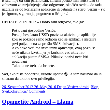
E sad, nije da sam paranoičan, ali sam poslao mail BusPlusu sa
zahtevom za razjašnjenje; ako odgovore, okačiću ovde – do tada,
uzdržite se od korišćenja aplikacije ili ostanite na staroj verziji – što
je sigurno, sigurno je, pogotovo u Srbiji 🙂
UPDATE 29.09.2012 – Dobio sam odgovor, evo ga:
Poštovani gospodine Vesiću,
Postoji besplatan USSD poziv za aktiviranje aplikacije
koji se pokreće samo jednom kad se aplikacija instalira
prvi put(zamena za prošlu SMS aktivaciju).
Ako neko već ima instaliranu aplikaciju, ovaj poziv se
neće nikada izvršiti jer je korisnik već aktivirao
aplikaciju putem SMS-a. Nikakvi pozivi neće biti
upućivani
Tako da ne treba da brinete.
Sad, ako niste podozrivi, uradite update 🙂 Ja sam nastavio da ih
smaram da uklone ovu privilegiju.
Posted
Author
Categories
26. September 2012.
26. May 2016.
Dejan Vesić
Android
,
Blog
,
on
on
Svakodnevnica
7 Comments
BusPlus
android
Opametite Android – Llama
aplikacija
–