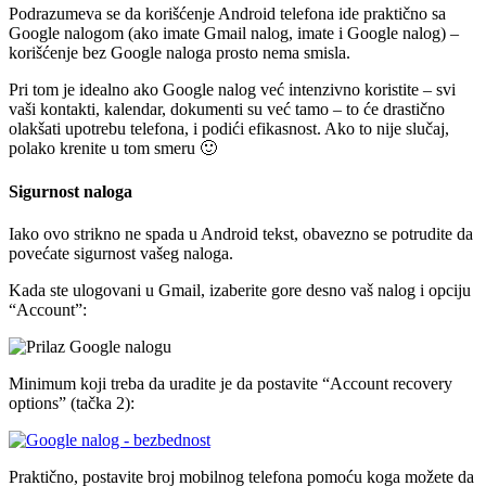
Podrazumeva se da korišćenje Android telefona ide praktično sa
Google nalogom (ako imate Gmail nalog, imate i Google nalog) –
korišćenje bez Google naloga prosto nema smisla.
Pri tom je idealno ako Google nalog već intenzivno koristite – svi
vaši kontakti, kalendar, dokumenti su već tamo – to će drastično
olakšati upotrebu telefona, i podići efikasnost. Ako to nije slučaj,
polako krenite u tom smeru 🙂
Sigurnost naloga
Iako ovo strikno ne spada u Android tekst, obavezno se potrudite da
povećate sigurnost vašeg naloga.
Kada ste ulogovani u Gmail, izaberite gore desno vaš nalog i opciju
“Account”:
Minimum koji treba da uradite je da postavite “Account recovery
options” (tačka 2):
Praktično, postavite broj mobilnog telefona pomoću koga možete da