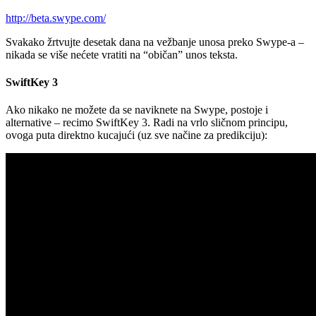
http://beta.swype.com/
Svakako žrtvujte desetak dana na vežbanje unosa preko Swype-a –
nikada se više nećete vratiti na “običan” unos teksta.
SwiftKey 3
Ako nikako ne možete da se naviknete na Swype, postoje i
alternative – recimo SwiftKey 3. Radi na vrlo sličnom principu,
ovoga puta direktno kucajući (uz sve načine za predikciju):