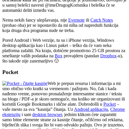
u samoj belešci navesti @imeDrugogKorisnika i beleška će se
automatski deliti između vas.
Nema nekih fancy ulepšavanja, nije
Evernote
ili
Catch Notes
(probao oba) jer se ispostavilo da mi ništa od naprednih funkcija
koja druga dva programa nude ne treba.
Pored Android i Web verzije, tu su i iPhone verzija, Windows
desktop aplikacija kao i Linux paket – teško da će vam neka
platforma zafaliti. Na kraju, dobićete promotivno 25 GB prostora za
smeštanje vaših podataka na
Box
provajderu (pandan
Dropbox
-u),
što takođe nije zanemarljivo 🙂
Pocket
Web je prepun resursa i informacija a mi
smo obično vrlo kratki sa vremenom / pažnjom. No, čak i kada
nađemo vreme, ponovno pronalaženje interesantne stanice / teksta
na blogu / PDF-a je skoro nemoguće, ma koliko ste organizovani ili
koristili Google Bookmarks i slične alate. Dobrodošli u
Pocket
–
vaše mesto za sva “kasnija” čitanja. Uz
Android aplikaciju
,
Chrome
ekstenziju
i sam
desktop browser
, jednim klikom ćete zapamtiti
samo bitne elemente strane za kasnije čitanje, očišćeno od reklama,
blještećih slika i svega što bi vam odvuklo pažnju. Ovo je izuzetno,