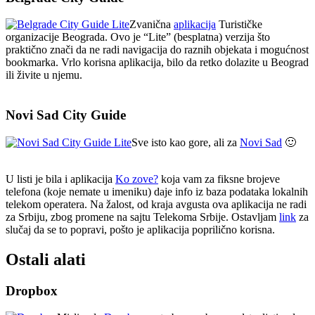
Zvanična
aplikacija
Turističke
organizacije Beograda. Ovo je “Lite” (besplatna) verzija što
praktično znači da ne radi navigacija do raznih objekata i mogućnost
bookmarka. Vrlo korisna aplikacija, bilo da retko dolazite u Beograd
ili živite u njemu.
Novi Sad City Guide
Sve isto kao gore, ali za
Novi Sad
🙂
U listi je bila i aplikacija
Ko zove?
koja vam za fiksne brojeve
telefona (koje nemate u imeniku) daje info iz baza podataka lokalnih
telekom operatera. Na žalost, od kraja avgusta ova aplikacija ne radi
za Srbiju, zbog promene na sajtu Telekoma Srbije. Ostavljam
link
za
slučaj da se to popravi, pošto je aplikacija poprilično korisna.
Ostali alati
Dropbox