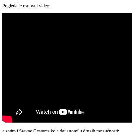
Pogledajte osnovni video:
a zatim i Swype Gestures koje daju gomilu drugih mogućnosti: