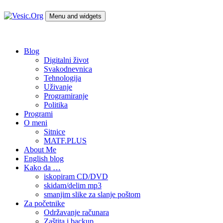
Skip
to
Menu and widgets
content
Vesic.Org
Tehnologija na dlanu
Blog
Digitalni život
Svakodnevnica
Tehnologija
Uživanje
Programiranje
Politika
Programi
O meni
Sitnice
MATF.PLUS
About Me
English blog
Kako da …
iskopiram CD/DVD
skidam/delim mp3
smanjim slike za slanje poštom
Za početnike
Održavanje računara
Zaštita i backup