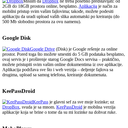
Mislim da
Dropbox
ne treba posebno predstavljati: od
2GB do 18GB prostora online, besplatno.
Aplikacija
je način za
mobilni pristup svim vašim fajlovima; takođe, možete podesiti
aplikaciju da uradi upload vaših slika automatski po kreiranju (do
500 Mb slobodno prostora za ovu namenu).
Google Disk
Google Drive
(Disk) je Google rešenje za online
prostor. Pored toga što možete smestiti do 5 GB podataka besplatno,
ovaj servis je i proširenje starog Google Docs servisa – praktično,
možete pristupiti svim vašim online dokumentima iz ove aplikacije.
Aplikacija podržava sve što i web verzija – deljenje fajlova sa
drugima, upload sa samog telefona, kreiranje dokumenata.
KeePassDroid
KeePass
je glavni sef za sve moje lozinke; uz
DropBox
, svuda je sa mnom.
KeePassDroid
je mobilna verzija
aplikacije koja se brine o tome da su mi lozinke na dohvat ruke.