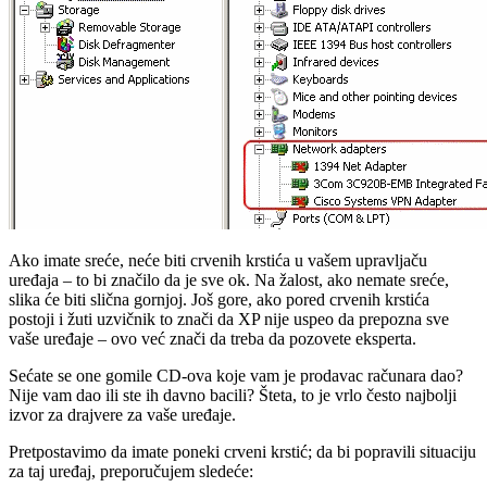
Ako imate sreće, neće biti crvenih krstića u vašem upravljaču
uređaja – to bi značilo da je sve ok. Na žalost, ako nemate sreće,
slika će biti slična gornjoj. Još gore, ako pored crvenih krstića
postoji i žuti uzvičnik to znači da XP nije uspeo da prepozna sve
vaše uređaje – ovo već znači da treba da pozovete eksperta.
Sećate se one gomile CD-ova koje vam je prodavac računara dao?
Nije vam dao ili ste ih davno bacili? Šteta, to je vrlo često najbolji
izvor za drajvere za vaše uređaje.
Pretpostavimo da imate poneki crveni krstić; da bi popravili situaciju
za taj uređaj, preporučujem sledeće: