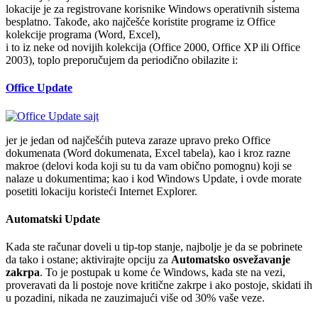
lokacije je za registrovane korisnike Windows operativnih sistema
besplatno. Takođe, ako najčešće koristite programe iz Office
kolekcije programa (Word, Excel),
i to iz neke od novijih kolekcija (Office 2000, Office XP ili Office
2003), toplo preporučujem da periodično obilazite i:
Office Update
jer je jedan od najčešćih puteva zaraze upravo preko Office
dokumenata (Word dokumenata, Excel tabela), kao i kroz razne
makroe (delovi koda koji su tu da vam obično pomognu) koji se
nalaze u dokumentima; kao i kod Windows Update, i ovde morate
posetiti lokaciju koristeći Internet Explorer.
Automatski Update
Kada ste računar doveli u tip-top stanje, najbolje je da se pobrinete
da tako i ostane; aktivirajte opciju za
Automatsko osvežavanje
zakrpa
. To je postupak u kome će Windows, kada ste na vezi,
proveravati da li postoje nove kritične zakrpe i ako postoje, skidati ih
u pozadini, nikada ne zauzimajući više od 30% vaše veze.