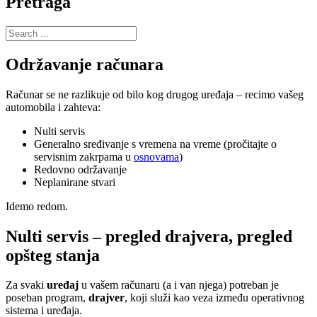
Pretraga
Search
for:
Održavanje računara
Računar se ne razlikuje od bilo kog drugog uređaja – recimo vašeg
automobila i zahteva:
Nulti servis
Generalno sređivanje s vremena na vreme (pročitajte o
servisnim zakrpama u
osnovama
)
Redovno održavanje
Neplanirane stvari
Idemo redom.
Nulti servis – pregled drajvera, pregled
opšteg stanja
Za svaki
uređaj
u vašem računaru (a i van njega) potreban je
poseban program,
drajver
, koji služi kao veza između operativnog
sistema i uređaja.