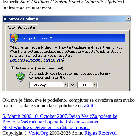
Izaberite
Start / Settings / Control Panel / Automatic Updates
i
podesite ga recimo ovako:
Ok, sve je čisto, sve je podešeno, kompjuter se osvežava sam svako
malo … sada je vreme da se pobrinete o
zaštiti
.
Posted
Author
Categories
5. March 2006.
10. October 2007.
Dejan Vesić
Za početnike
on
Post
Previous
Previous
Vaš računar i operativni sistem – osnove
Next
post:
Next
Windows Defender – zaštita od dosada
navigation
post:
Copyright ©
Vesic.Org
2000-2026 Some
Rights Reserved