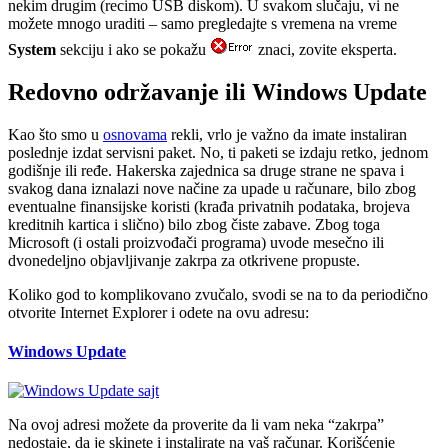
nekim drugim (recimo USB diskom). U svakom slučaju, vi ne
možete mnogo uraditi – samo pregledajte s vremena na vreme
System
sekciju i ako se pokažu
znaci, zovite eksperta.
Redovno održavanje ili Windows Update
Kao što smo u
osnovama
rekli, vrlo je važno da imate instaliran
poslednje izdat servisni paket. No, ti paketi se izdaju retko, jednom
godišnje ili ređe. Hakerska zajednica sa druge strane ne spava i
svakog dana iznalazi nove načine za upade u računare, bilo zbog
eventualne finansijske koristi (krađa privatnih podataka, brojeva
kreditnih kartica i slično) bilo zbog čiste zabave. Zbog toga
Microsoft (i ostali proizvođači programa) uvode mesečno ili
dvonedeljno objavljivanje zakrpa za otkrivene propuste.
Koliko god to komplikovano zvučalo, svodi se na to da periodično
otvorite Internet Explorer i odete na ovu adresu:
Windows Update
Na ovoj adresi možete da proverite da li vam neka “zakrpa”
nedostaje, da je skinete i instalirate na vaš računar. Korišćenje