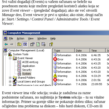
Svi važni događaji (Events) u vašem računaru se beleže na
posebnom mestu koje možete pregledati koristeći alatku koja se
zove
Event viewer
– (pregledač događaja); ako ste već otvorili
Manage
deo, Event viewer je prvi u spisku; ako niste, drugi način
je:
Start / Settings / Control Panel / Administrative Tools / Event
Viewer
:
Event viewer ima više sekcija; svaka je zadužena za razne
podsisteme računara, no najbitnija je
System
sekcija – tu su vitalne
informacije. Primer sa gornje slike ne pokazuje dobru sliku; računar
očigledno ima problema sa diskom – bilo hard diskom, CD-om ili