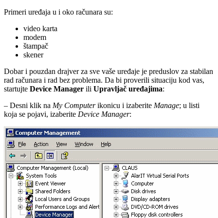
Primeri uređaja u i oko računara su:
video karta
modem
štampač
skener
Dobar i pouzdan drajver za sve vaše uređaje je preduslov za stabilan
rad računara i rad bez problema. Da bi proverili situaciju kod vas,
startujte
Device Manager
ili
Upravljač uređajima
:
– Desni klik na
My Computer
ikonicu i izaberite
Manage
; u listi
koja se pojavi, izaberite
Device Manager
: