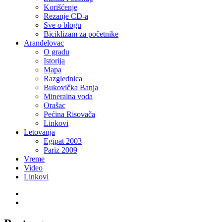
Korišćenje
Rezanje CD-a
Sve o blogu
Biciklizam za početnike
Aranđelovac
O gradu
Istorija
Mapa
Razglednica
Bukovička Banja
Mineralna voda
Orašac
Pećina Risovača
Linkovi
Letovanja
Egipat 2003
Pariz 2009
Vreme
Video
Linkovi
Twitter
LinkedIn