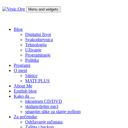
Skip
to
Menu and widgets
content
Vesic.Org
Tehnologija na dlanu
Blog
Digitalni život
Svakodnevnica
Tehnologija
Uživanje
Programiranje
Politika
Programi
O meni
Sitnice
MATF.PLUS
About Me
English blog
Kako da …
iskopiram CD/DVD
skidam/delim mp3
smanjim slike za slanje poštom
Za početnike
Održavanje računara
Zaštita i backup