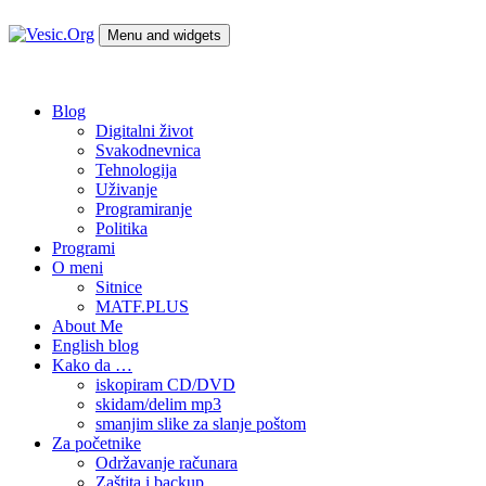
Skip
to
Menu and widgets
content
Vesic.Org
Tehnologija na dlanu
Blog
Digitalni život
Svakodnevnica
Tehnologija
Uživanje
Programiranje
Politika
Programi
O meni
Sitnice
MATF.PLUS
About Me
English blog
Kako da …
iskopiram CD/DVD
skidam/delim mp3
smanjim slike za slanje poštom
Za početnike
Održavanje računara
Zaštita i backup