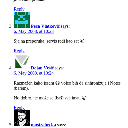
Reply
Peca Vlatković
says:
6. May 2008. at 10:23
Sjajna preporuka, servis radi kao sat 🙂
Reply
Dejan Vesić
says:
6. May 2008. at 10:24
Razmažen kako jesam 😉 voleo bih da sinhronizuje i Notes
(barem).
No dobro, ne može se (baš) sve imati 🙂
Reply
mustrabecka
says: