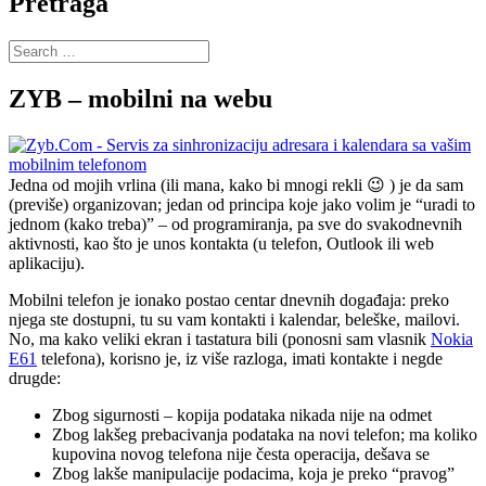
Pretraga
Search
for:
ZYB – mobilni na webu
Jedna od mojih vrlina (ili mana, kako bi mnogi rekli 😉 ) je da sam
(previše) organizovan; jedan od principa koje jako volim je “uradi to
jednom (kako treba)” – od programiranja, pa sve do svakodnevnih
aktivnosti, kao što je unos kontakta (u telefon, Outlook ili web
aplikaciju).
Mobilni telefon je ionako postao centar dnevnih događaja: preko
njega ste dostupni, tu su vam kontakti i kalendar, beleške, mailovi.
No, ma kako veliki ekran i tastatura bili (ponosni sam vlasnik
Nokia
E61
telefona), korisno je, iz više razloga, imati kontakte i negde
drugde:
Zbog sigurnosti – kopija podataka nikada nije na odmet
Zbog lakšeg prebacivanja podataka na novi telefon; ma koliko
kupovina novog telefona nije česta operacija, dešava se
Zbog lakše manipulacije podacima, koja je preko “pravog”