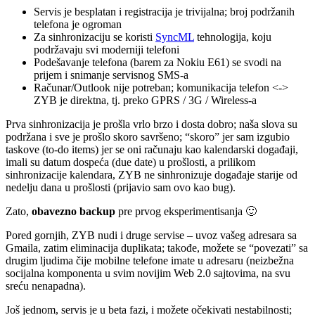
Servis je besplatan i registracija je trivijalna; broj podržanih
telefona je ogroman
Za sinhronizaciju se koristi
SyncML
tehnologija, koju
podržavaju svi moderniji telefoni
Podešavanje telefona (barem za Nokiu E61) se svodi na
prijem i snimanje servisnog SMS-a
Računar/Outlook nije potreban; komunikacija telefon <->
ZYB je direktna, tj. preko GPRS / 3G / Wireless-a
Prva sinhronizacija je prošla vrlo brzo i dosta dobro; naša slova su
podržana i sve je prošlo skoro savršeno; “skoro” jer sam izgubio
taskove (to-do items) jer se oni računaju kao kalendarski događaji,
imali su datum dospeća (due date) u prošlosti, a prilikom
sinhronizacije kalendara, ZYB ne sinhronizuje događaje starije od
nedelju dana u prošlosti (prijavio sam ovo kao bug).
Zato,
obavezno backup
pre prvog eksperimentisanja 🙂
Pored gornjih, ZYB nudi i druge servise – uvoz vašeg adresara sa
Gmaila, zatim eliminacija duplikata; takođe, možete se “povezati” sa
drugim ljudima čije mobilne telefone imate u adresaru (neizbežna
socijalna komponenta u svim novijim Web 2.0 sajtovima, na svu
sreću nenapadna).
Još jednom, servis je u beta fazi, i možete očekivati nestabilnosti;