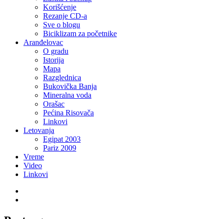
Korišćenje
Rezanje CD-a
Sve o blogu
Biciklizam za početnike
Aranđelovac
O gradu
Istorija
Mapa
Razglednica
Bukovička Banja
Mineralna voda
Orašac
Pećina Risovača
Linkovi
Letovanja
Egipat 2003
Pariz 2009
Vreme
Video
Linkovi
Twitter
LinkedIn