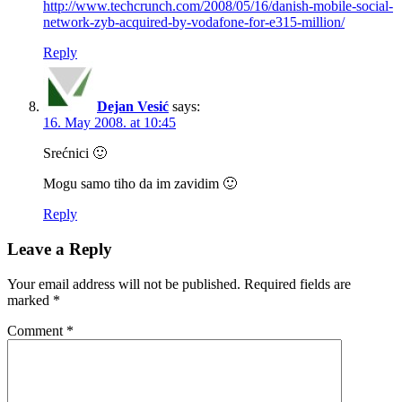
http://www.techcrunch.com/2008/05/16/danish-mobile-social-
network-zyb-acquired-by-vodafone-for-e315-million/
Reply
Dejan Vesić
says:
16. May 2008. at 10:45
Srećnici 🙂
Mogu samo tiho da im zavidim 🙂
Reply
Leave a Reply
Your email address will not be published.
Required fields are
marked
*
Comment
*