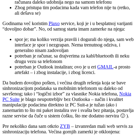
računara daleko udobnija nego na samom telefonu
Zbog pristupa tim podacima kada vam telefon nije tu (retko,
ali dešava se)
Godinama već koristim
Plaxo
service, koji je i u besplatnoj varijanti
“dovoljno dobar”. No, od samog starta imam zamerke na njega:
spor je; ma koliko verzija pravili i dogurali do njega, sam web
interface je spor i nezgrapan. Nema trenutnog odziva, i
generalno nisam zadovoljan
potreban je računar, sa drajverima za kabl/bluetooth ili neku
drugu vezu sa telefonom
potreban je Outlook instaliran; ovo je u eri
GMAIL
-a prosto
artefakt – i zbog instalacije, i zbog licenci.
Da budem dovoljno pošten, i većina drugih rešenja koja se bave
sinhronizacijom podataka sa mobilnim telefonom su daleko od
savršenog; tako i “logični izbor” za vlasnike Nokia telefona,
Nokia
PC Suite
je blago neupotrebljiv bez Outlooka – način i kvalitet
manipulacije podacima direktno iz PC Suit-a je tužan (ako i
zanemarim to što mi paket instalira sve i svašta bez pitanja, postavlja
razne servise da čuče u sistem ćošku, što me dodatno nervira 🙂 ).
Pre nekoliko dana sam otkrio
ZYB
– izvanredan mali web servis za
sinhronizaciju telefona. Većina gornjih zamerki je otklonjena: