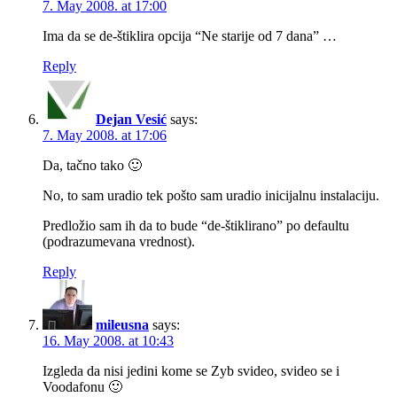
7. May 2008. at 17:00
Ima da se de-štiklira opcija “Ne starije od 7 dana” …
Reply
Dejan Vesić
says:
7. May 2008. at 17:06
Da, tačno tako 🙂
No, to sam uradio tek pošto sam uradio inicijalnu instalaciju.
Predložio sam ih da to bude “de-štiklirano” po defaultu
(podrazumevana vrednost).
Reply
mileusna
says:
16. May 2008. at 10:43
Izgleda da nisi jedini kome se Zyb svideo, svideo se i
Voodafonu 🙂