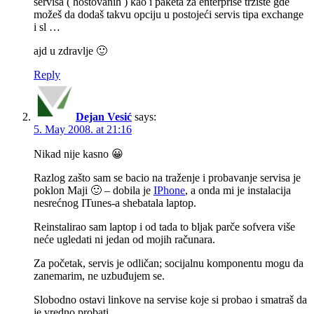
servisa ( hostovanih ) kao i paketa za enterprise tržište gde
možeš da dodaš takvu opciju u postojeći servis tipa exchange
i sl …
ajd u zdravlje 🙂
Reply
Dejan Vesić
says:
5. May 2008. at 21:16
Nikad nije kasno 😀
Razlog zašto sam se bacio na traženje i probavanje servisa je
poklon Maji 🙂 – dobila je
IPhone
, a onda mi je instalacija
nesrećnog ITunes-a shebatala laptop.
Reinstalirao sam laptop i od tada to bljak parče sofvera više
neće ugledati ni jedan od mojih računara.
Za početak, servis je odličan; socijalnu komponentu mogu da
zanemarim, ne uzbuđujem se.
Slobodno ostavi linkove na servise koje si probao i smatraš da
je vredno probati.