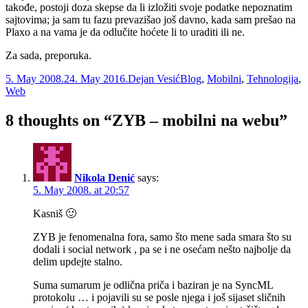
takođe, postoji doza skepse da li izložiti svoje podatke nepoznatim
sajtovima; ja sam tu fazu prevazišao još davno, kada sam prešao na
Plaxo a na vama je da odlučite hoćete li to uraditi ili ne.
Za sada, preporuka.
Posted
Author
Categories
5. May 2008.
24. May 2016.
Dejan Vesić
Blog
,
Mobilni
,
Tehnologija
,
on
Web
8 thoughts on “ZYB – mobilni na webu”
Nikola Denić
says:
5. May 2008. at 20:57
Kasniš 🙂
ZYB je fenomenalna fora, samo što mene sada smara što su
dodali i social network , pa se i ne osećam nešto najbolje da
delim updejte stalno.
Suma sumarum je odlična priča i baziran je na SyncML
protokolu … i pojavili su se posle njega i još sijaset sličnih