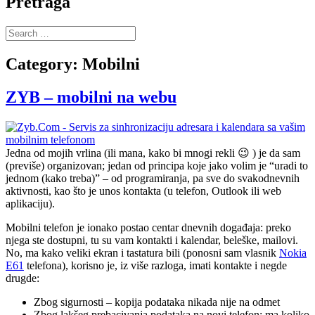
Pretraga
Search
for:
Category:
Mobilni
ZYB – mobilni na webu
Jedna od mojih vrlina (ili mana, kako bi mnogi rekli 😉 ) je da sam
(previše) organizovan; jedan od principa koje jako volim je “uradi to
jednom (kako treba)” – od programiranja, pa sve do svakodnevnih
aktivnosti, kao što je unos kontakta (u telefon, Outlook ili web
aplikaciju).
Mobilni telefon je ionako postao centar dnevnih događaja: preko
njega ste dostupni, tu su vam kontakti i kalendar, beleške, mailovi.
No, ma kako veliki ekran i tastatura bili (ponosni sam vlasnik
Nokia
E61
telefona), korisno je, iz više razloga, imati kontakte i negde
drugde:
Zbog sigurnosti – kopija podataka nikada nije na odmet
Zbog lakšeg prebacivanja podataka na novi telefon; ma koliko