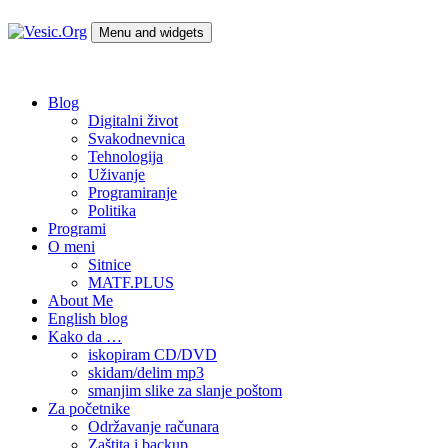
Skip
to
Menu and widgets
content
Vesic.Org
Tehnologija na dlanu
Blog
Digitalni život
Svakodnevnica
Tehnologija
Uživanje
Programiranje
Politika
Programi
O meni
Sitnice
MATF.PLUS
About Me
English blog
Kako da …
iskopiram CD/DVD
skidam/delim mp3
smanjim slike za slanje poštom
Za početnike
Održavanje računara
Zaštita i backup