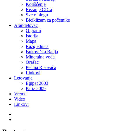
Korišćenje
Rezanje CD-a
Sve o blogu
Biciklizam za početnike
Aranđelovac
O gradu
Istorija
Mapa
Razglednica
Bukovička Banja
Mineralna voda
Orašac
Pećina Risovača
Linkovi
Letovanja
Egipat 2003
Pariz 2009
Vreme
Video
Linkovi
Twitter
LinkedIn