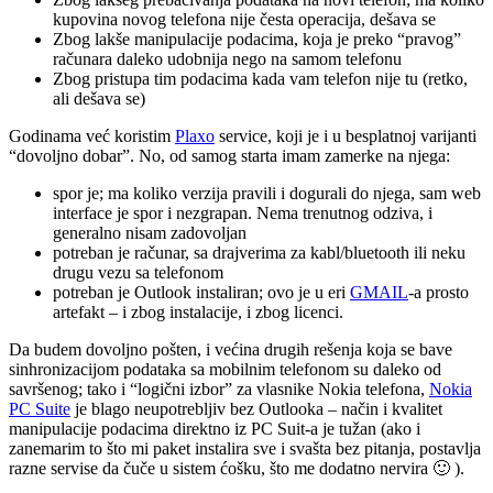
kupovina novog telefona nije česta operacija, dešava se
Zbog lakše manipulacije podacima, koja je preko “pravog”
računara daleko udobnija nego na samom telefonu
Zbog pristupa tim podacima kada vam telefon nije tu (retko,
ali dešava se)
Godinama već koristim
Plaxo
service, koji je i u besplatnoj varijanti
“dovoljno dobar”. No, od samog starta imam zamerke na njega:
spor je; ma koliko verzija pravili i dogurali do njega, sam web
interface je spor i nezgrapan. Nema trenutnog odziva, i
generalno nisam zadovoljan
potreban je računar, sa drajverima za kabl/bluetooth ili neku
drugu vezu sa telefonom
potreban je Outlook instaliran; ovo je u eri
GMAIL
-a prosto
artefakt – i zbog instalacije, i zbog licenci.
Da budem dovoljno pošten, i većina drugih rešenja koja se bave
sinhronizacijom podataka sa mobilnim telefonom su daleko od
savršenog; tako i “logični izbor” za vlasnike Nokia telefona,
Nokia
PC Suite
je blago neupotrebljiv bez Outlooka – način i kvalitet
manipulacije podacima direktno iz PC Suit-a je tužan (ako i
zanemarim to što mi paket instalira sve i svašta bez pitanja, postavlja
razne servise da čuče u sistem ćošku, što me dodatno nervira 🙂 ).