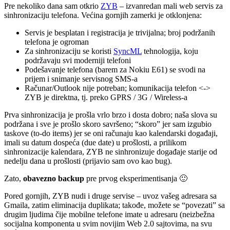
Pre nekoliko dana sam otkrio
ZYB
– izvanredan mali web servis za
sinhronizaciju telefona. Većina gornjih zamerki je otklonjena:
Servis je besplatan i registracija je trivijalna; broj podržanih
telefona je ogroman
Za sinhronizaciju se koristi
SyncML
tehnologija, koju
podržavaju svi moderniji telefoni
Podešavanje telefona (barem za Nokiu E61) se svodi na
prijem i snimanje servisnog SMS-a
Računar/Outlook nije potreban; komunikacija telefon <->
ZYB je direktna, tj. preko GPRS / 3G / Wireless-a
Prva sinhronizacija je prošla vrlo brzo i dosta dobro; naša slova su
podržana i sve je prošlo skoro savršeno; “skoro” jer sam izgubio
taskove (to-do items) jer se oni računaju kao kalendarski događaji,
imali su datum dospeća (due date) u prošlosti, a prilikom
sinhronizacije kalendara, ZYB ne sinhronizuje događaje starije od
nedelju dana u prošlosti (prijavio sam ovo kao bug).
Zato,
obavezno backup
pre prvog eksperimentisanja 🙂
Pored gornjih, ZYB nudi i druge servise – uvoz vašeg adresara sa
Gmaila, zatim eliminacija duplikata; takođe, možete se “povezati” sa
drugim ljudima čije mobilne telefone imate u adresaru (neizbežna
socijalna komponenta u svim novijim Web 2.0 sajtovima, na svu