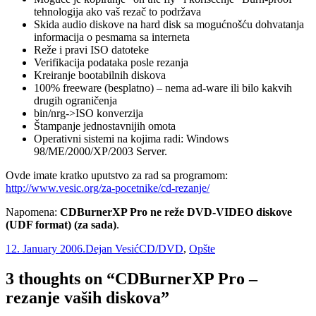
tehnologija ako vaš rezač to podržava
Skida audio diskove na hard disk sa mogućnošću dohvatanja
informacija o pesmama sa interneta
Reže i pravi ISO datoteke
Verifikacija podataka posle rezanja
Kreiranje bootabilnih diskova
100% freeware (besplatno) – nema ad-ware ili bilo kakvih
drugih ograničenja
bin/nrg->ISO konverzija
Štampanje jednostavnijih omota
Operativni sistemi na kojima radi: Windows
98/ME/2000/XP/2003 Server.
Ovde imate kratko uputstvo za rad sa programom:
http://www.vesic.org/za-pocetnike/cd-rezanje/
Napomena:
CDBurnerXP Pro ne reže DVD-VIDEO diskove
(UDF format) (za sada)
.
Posted
Author
Categories
12. January 2006.
Dejan Vesić
CD/DVD
,
Opšte
on
3 thoughts on “CDBurnerXP Pro –
rezanje vaših diskova”