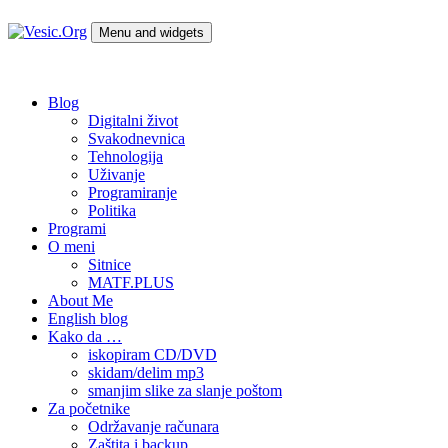
Skip
to
Menu and widgets
content
Vesic.Org
Tehnologija na dlanu
Blog
Digitalni život
Svakodnevnica
Tehnologija
Uživanje
Programiranje
Politika
Programi
O meni
Sitnice
MATF.PLUS
About Me
English blog
Kako da …
iskopiram CD/DVD
skidam/delim mp3
smanjim slike za slanje poštom
Za početnike
Održavanje računara
Zaštita i backup