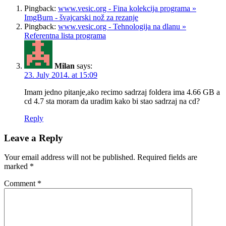
Pingback:
www.vesic.org - Fina kolekcija programa »
ImgBurn - švajcarski nož za rezanje
Pingback:
www.vesic.org - Tehnologija na dlanu »
Referentna lista programa
Milan
says:
23. July 2014. at 15:09
Imam jedno pitanje,ako recimo sadrzaj foldera ima 4.66 GB a
cd 4.7 sta moram da uradim kako bi stao sadrzaj na cd?
Reply
Leave a Reply
Your email address will not be published.
Required fields are
marked
*
Comment
*