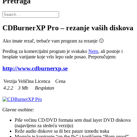
Pretraga
Search
for:
CDBurnerXP Pro – rezanje vaših diskova
Ako imate rezač, trebaće vam program za rezanje 🙂
Predlog za komercijalni program je svakako
Nero
, ali postoje i
besplate varijante koje vrlo lepo rade posao. Preporučujem:
http://www.cdburnerxp.se
Verzija
Veličina
Licenca
Cena
4.2.2
3 Mb
Besplatan
Glavne osobine:
Piše većinu CD/DVD formata sem dual layer DVD diskova
(najavljeno za sledeću verziju)
Reže audio diskove sa ili bez pauze između traka
Moguće je kopiranje “on the fly” i korišćenje “Burn-proof”