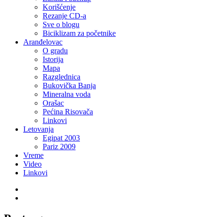
Korišćenje
Rezanje CD-a
Sve o blogu
Biciklizam za početnike
Aranđelovac
O gradu
Istorija
Mapa
Razglednica
Bukovička Banja
Mineralna voda
Orašac
Pećina Risovača
Linkovi
Letovanja
Egipat 2003
Pariz 2009
Vreme
Video
Linkovi
Twitter
LinkedIn