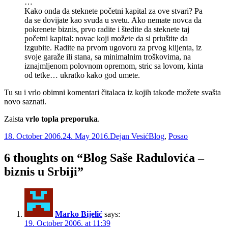
…
Kako onda da steknete početni kapital za ove stvari? Pa
da se dovijate kao svuda u svetu. Ako nemate novca da
pokrenete biznis, prvo radite i štedite da steknete taj
početni kapital: novac koji možete da si priuštite da
izgubite. Radite na prvom ugovoru za prvog klijenta, iz
svoje garaže ili stana, sa minimalnim troškovima, na
iznajmljenom polovnom opremom, stric sa lovom, kinta
od tetke… ukratko kako god umete.
Tu su i vrlo obimni komentari čitalaca iz kojih takođe možete svašta
novo saznati.
Zaista
vrlo topla preporuka
.
Posted
Author
Categories
18. October 2006.
24. May 2016.
Dejan Vesić
Blog
,
Posao
on
6 thoughts on “Blog Saše Radulovića –
biznis u Srbiji”
Marko Bijelić
says:
19. October 2006. at 11:39