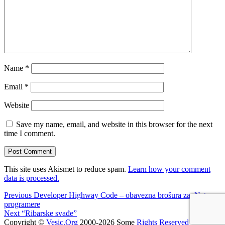
Name
*
Email
*
Website
Save my name, email, and website in this browser for the next
time I comment.
This site uses Akismet to reduce spam.
Learn how your comment
data is processed.
Post
Previous
Previous
Developer Highway Code – obavezna brošura za .Net
post:
programere
navigation
Next
Next
“Ribarske svađe”
post:
Copyright ©
Vesic.Org
2000-2026 Some
Rights Reserved