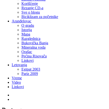
Korišćenje
Rezanje CD-a
Sve o blogu
Biciklizam za početnike
Aranđelovac
O gradu
Istorija
Mapa
Razglednica
Bukovička Banja
Mineralna voda
Orašac
Pećina Risovača
Linkovi
Letovanja
Egipat 2003
Pariz 2009
Vreme
Video
Linkovi
Twitter
LinkedIn