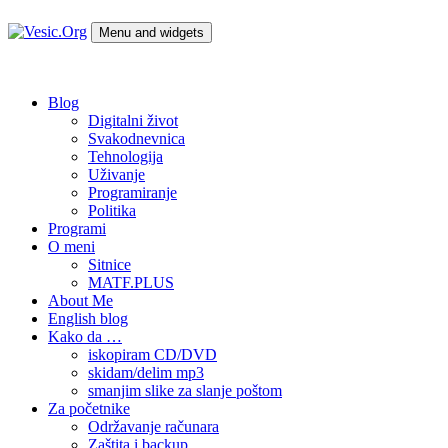
Skip
to
Menu and widgets
content
Vesic.Org
Tehnologija na dlanu
Blog
Digitalni život
Svakodnevnica
Tehnologija
Uživanje
Programiranje
Politika
Programi
O meni
Sitnice
MATF.PLUS
About Me
English blog
Kako da …
iskopiram CD/DVD
skidam/delim mp3
smanjim slike za slanje poštom
Za početnike
Održavanje računara
Zaštita i backup