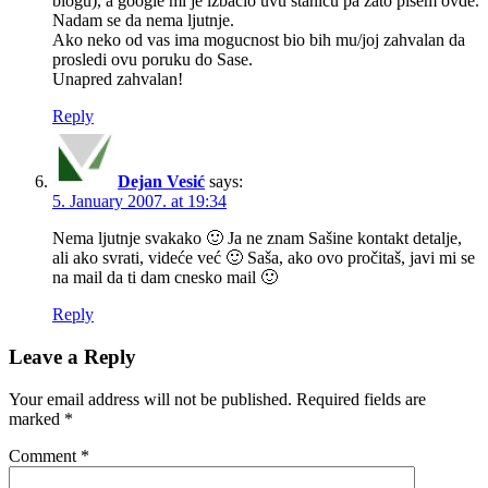
blogu), a google mi je izbacio uvu stanicu pa zato pisem ovde.
Nadam se da nema ljutnje.
Ako neko od vas ima mogucnost bio bih mu/joj zahvalan da
prosledi ovu poruku do Sase.
Unapred zahvalan!
Reply
Dejan Vesić
says:
5. January 2007. at 19:34
Nema ljutnje svakako 🙂 Ja ne znam Sašine kontakt detalje,
ali ako svrati, videće već 🙂 Saša, ako ovo pročitaš, javi mi se
na mail da ti dam cnesko mail 🙂
Reply
Leave a Reply
Your email address will not be published.
Required fields are
marked
*
Comment
*