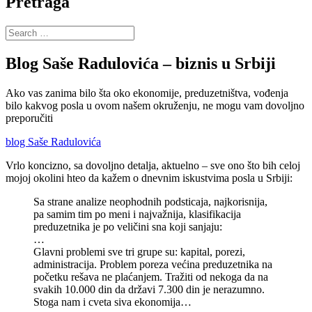
Pretraga
Search
for:
Blog Saše Radulovića – biznis u Srbiji
Ako vas zanima bilo šta oko ekonomije, preduzetništva, vođenja
bilo kakvog posla u ovom našem okruženju, ne mogu vam dovoljno
preporučiti
blog Saše Radulovića
Vrlo koncizno, sa dovoljno detalja, aktuelno – sve ono što bih celoj
mojoj okolini hteo da kažem o dnevnim iskustvima posla u Srbiji:
Sa strane analize neophodnih podsticaja, najkorisnija,
pa samim tim po meni i najvažnija, klasifikacija
preduzetnika je po veličini sna koji sanjaju:
…
Glavni problemi sve tri grupe su: kapital, porezi,
administracija. Problem poreza većina preduzetnika na
početku rešava ne plaćanjem. Tražiti od nekoga da na
svakih 10.000 din da državi 7.300 din je nerazumno.
Stoga nam i cveta siva ekonomija…