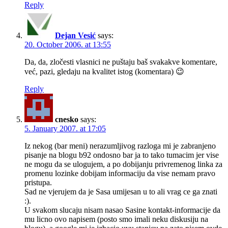
Reply
Dejan Vesić
says:
20. October 2006. at 13:55
Da, da, zločesti vlasnici ne puštaju baš svakakve komentare,
već, pazi, gledaju na kvalitet istog (komentara) 😉
Reply
cnesko
says:
5. January 2007. at 17:05
Iz nekog (bar meni) nerazumljivog razloga mi je zabranjeno
pisanje na blogu b92 ondosno bar ja to tako tumacim jer vise
ne mogu da se ulogujem, a po dobijanju privremenog linka za
promenu lozinke dobijam informaciju da vise nemam pravo
pristupa.
Sad ne vjerujem da je Sasa umijesan u to ali vrag ce ga znati
:).
U svakom slucaju nisam nasao Sasine kontakt-informacije da
mu licno ovo napisem (posto smo imali neku diskusiju na