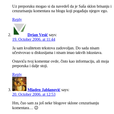
Uz preporuku mogao si da navedeš da je Saša sklon brisanju i
cenzurisanju komentara na blogu koji pogađaju njegov ego.
Reply
Dejan Vesić
says:
19. October 2006. at 11:44
Ja sam kvalitetom tekstova zadovoljan. Do sada nisam
učestvovao u diskusijama i nisam imao takvih iskustava.
Ostaviću tvoj komentar ovde, čisto kao informaciju, ali moja
preporuka i dalje stoji.
Reply
Mladen Jablanović
says:
20. October 2006. at 12:53
Hm, čuo sam za još neke blogove sklone cenzurisanju
komentara… 😉