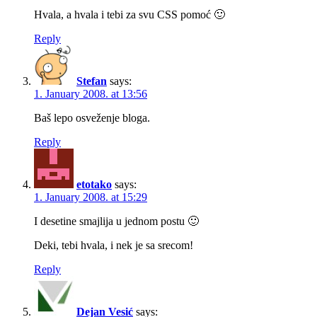
Hvala, a hvala i tebi za svu CSS pomoć 🙂
Reply
Stefan
says:
1. January 2008. at 13:56
Baš lepo osveženje bloga.
Reply
etotako
says:
1. January 2008. at 15:29
I desetine smajlija u jednom postu 🙂
Deki, tebi hvala, i nek je sa srecom!
Reply
Dejan Vesić
says: