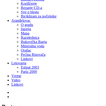
Korišćenje
Rezanje CD-a
Sve o blogu
Biciklizam za početnike
Aranđelovac
O gradu
Istorija
Mapa
Razglednica
Bukovička Banja
Mineralna voda
Orašac
Pećina Risovača
Linkovi
Letovanja
Egipat 2003
Pariz 2009
Vreme
Video
Linkovi
Twitter
LinkedIn