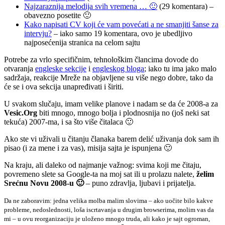
Najzaraznija melodija svih vremena … 🙂
(29 komentara) –
obavezno posetite 🙂
Kako napisati CV koji će vam povećati a ne smanjiti šanse za
intervju?
– iako samo 19 komentara, ovo je ubedljivo
najposećenija stranica na celom sajtu
Potrebe za vrlo specifičnim, tehnološkim člancima dovode do
otvaranja
engleske sekcije
i
engleskog bloga
; iako tu ima jako malo
sadržaja, reakcije Mreže na objavljene su više nego dobre, tako da
će se i ova sekcija unapređivati i širiti.
U svakom slučaju, imam velike planove i nadam se da će 2008-a za
Vesic.Org
biti mnogo, mnogo bolja i plodnosnija no (još neki sat
tekuća) 2007-ma, i sa što više čitalaca 🙂
Ako ste vi uživali u čitanju članaka barem delić uživanja dok sam ih
pisao (i za mene i za vas), misija sajta je ispunjena 🙂
Na kraju, ali daleko od najmanje važnog: svima koji me čitaju,
povremeno slete sa Google-ta na moj sat ili u prolazu nalete,
želim
Srećnu Novu 2008-u 🙂
– puno zdravlja, ljubavi i prijatelja.
Da ne zaboravim: jedna velika molba malim slovima – ako uočite bilo kakve
probleme, nedoslednosti, loša iscrtavanja u drugim browserima, molim vas da
mi
– u ovu reorganizaciju je uloženo mnogo truda, ali kako je sajt ogroman,