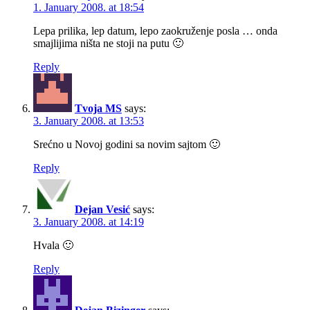
1. January 2008. at 18:54
Lepa prilika, lep datum, lepo zaokruženje posla … onda
smajlijima ništa ne stoji na putu 🙂
Reply
Tvoja MS
says:
3. January 2008. at 13:53
Srećno u Novoj godini sa novim sajtom 🙂
Reply
Dejan Vesić
says:
3. January 2008. at 14:19
Hvala 🙂
Reply