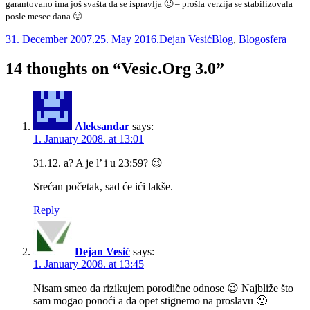
garantovano ima još svašta da se ispravlja 🙂 – prošla verzija se stabilizovala
posle mesec dana 🙂
Posted
Author
Categories
31. December 2007.
25. May 2016.
Dejan Vesić
Blog
,
Blogosfera
on
14 thoughts on “Vesic.Org 3.0”
Aleksandar
says:
1. January 2008. at 13:01
31.12. a? A je l’ i u 23:59? 😉
Srećan početak, sad će ići lakše.
Reply
Dejan Vesić
says:
1. January 2008. at 13:45
Nisam smeo da rizikujem porodične odnose 😉 Najbliže što
sam mogao ponoći a da opet stignemo na proslavu 🙂