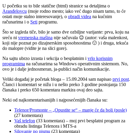
U početku su to bile statične (html) stranice sa detaljima o
Aranđelovcu
(moje rodno mesto; iako već dugo nisam tamo, to će
ostati moje stalno interesovanje), o
obradi videa
na kućnim
računarima i o
Seti
programu.
Što se izgleda tiče, bilo je samo dve ozbiljne varijante: prva, koju na
sreću ni
vremenska mašina
nije sačuvala 😉 (autor: vaša malenkost,
koji nije poznat po dizajnerskim sposobnostima 🙂 ) i druga, tekuća
do malopre (vidite je na slici gore).
Na sajtu ubrzo izrasta i sekcija o besplatnim i
vrlo korisnim
programima
na računarima sa Windows operativnim sistemom. No,
ovo je i dalje jednosmeran, ja-publici način komunikacije.
Veliki događaj je početak bloga – 15.09.2004 sam napisao
prvi post
.
Članci i komentari se nižu i u nešto preko 3 godine postojanja 150
članaka i preko 650 komentara markira ovaj deo sajta.
Neki od najkomentarisanijih i najposećenijih članaka su:
Telenor/Promonte – „Opustite se“ – manje će da boli (posle)
(27 komentara)
Vaš telefon
(33 komentara) – moj prvi besplatni program za
obradu listinga Telenora i MTS-a
Silovanje po pismu
(23 komentara)