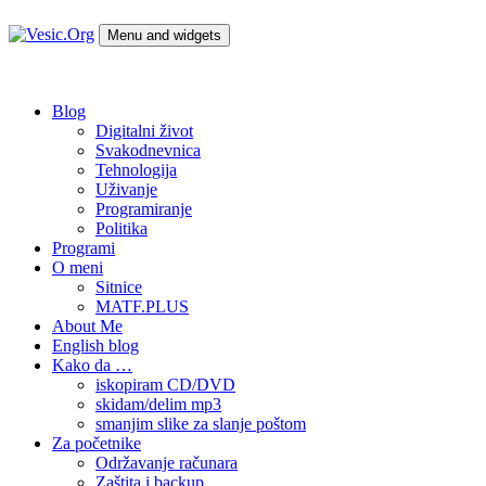
Skip
to
Menu and widgets
content
Vesic.Org
Tehnologija na dlanu
Blog
Digitalni život
Svakodnevnica
Tehnologija
Uživanje
Programiranje
Politika
Programi
O meni
Sitnice
MATF.PLUS
About Me
English blog
Kako da …
iskopiram CD/DVD
skidam/delim mp3
smanjim slike za slanje poštom
Za početnike
Održavanje računara
Zaštita i backup