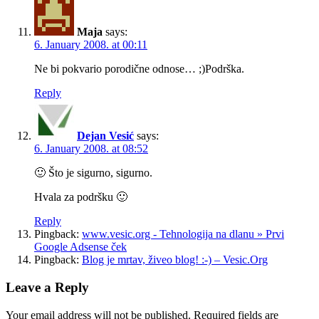
Maja
says:
6. January 2008. at 00:11
Ne bi pokvario porodične odnose… ;)Podrška.
Reply
Dejan Vesić
says:
6. January 2008. at 08:52
🙂 Što je sigurno, sigurno.
Hvala za podršku 🙂
Reply
Pingback:
www.vesic.org - Tehnologija na dlanu » Prvi
Google Adsense ček
Pingback:
Blog je mrtav, živeo blog! :-) – Vesic.Org
Leave a Reply
Your email address will not be published.
Required fields are