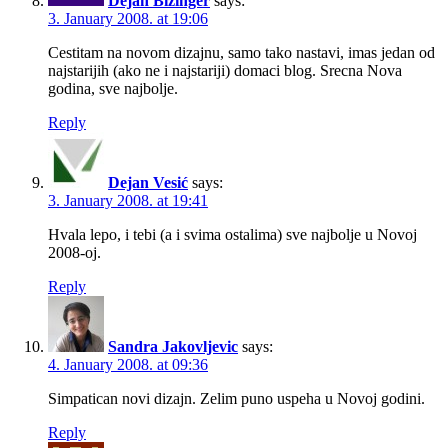
Dejan Bizinger
says:
3. January 2008. at 19:06
Cestitam na novom dizajnu, samo tako nastavi, imas jedan od
najstarijih (ako ne i najstariji) domaci blog. Srecna Nova
godina, sve najbolje.
Reply
Dejan Vesić
says:
3. January 2008. at 19:41
Hvala lepo, i tebi (a i svima ostalima) sve najbolje u Novoj
2008-oj.
Reply
Sandra Jakovljevic
says:
4. January 2008. at 09:36
Simpatican novi dizajn. Zelim puno uspeha u Novoj godini.
Reply