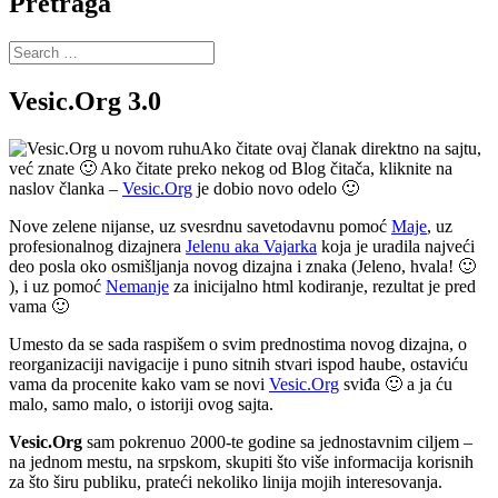
Pretraga
Search
for:
Vesic.Org 3.0
Ako čitate ovaj članak direktno na sajtu,
već znate 🙂 Ako čitate preko nekog od Blog čitača, kliknite na
naslov članka –
Vesic.Org
je dobio novo odelo 🙂
Nove zelene nijanse, uz svesrdnu savetodavnu pomoć
Maje
, uz
profesionalnog dizajnera
Jelenu aka Vajarka
koja je uradila najveći
deo posla oko osmišljanja novog dizajna i znaka (Jeleno, hvala! 🙂
), i uz pomoć
Nemanje
za inicijalno html kodiranje, rezultat je pred
vama 🙂
Umesto da se sada raspišem o svim prednostima novog dizajna, o
reorganizaciji navigacije i puno sitnih stvari ispod haube, ostaviću
vama da procenite kako vam se novi
Vesic.Org
sviđa 🙂 a ja ću
malo, samo malo, o istoriji ovog sajta.
Vesic.Org
sam pokrenuo 2000-te godine sa jednostavnim ciljem –
na jednom mestu, na srpskom, skupiti što više informacija korisnih
za što širu publiku, prateći nekoliko linija mojih interesovanja.