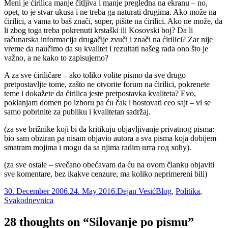
Meni je ćirilica manje čitljiva i manje pregledna na ekranu – no,
opet, to je stvar ukusa i ne treba ga naturati drugima. Ako može na
ćirilici, a vama to baš znači, super, pišite na ćirilici. Ako ne može, da
li zbog toga treba pokrenuti krstaški ili Kosovski boj? Da li
računarska informacija drugačije zvuči i znači na ćirilici? Zar nije
vreme da naučimo da su kvalitet i rezultati našeg rada ono što je
važno, a ne kako to zapisujemo?
A za sve ćiriličare – ako toliko volite pismo da sve drugo
pretpostavljte tome, zašto ne otvorite forum na ćirilici, pokrenete
teme i dokažete da ćirilica jeste pretpostavka kvaliteta? Evo,
poklanjam domen po izboru pa ću čak i hostovati ceo sajt – vi se
samo pobrinite za publiku i kvalitetan sadržaj.
(za sve brižnike koji bi da kritikuju objavljivanje privatnog pisma:
bio sam obziran pa nisam objavio autora a sva pisma koja dobijem
smatram mojima i mogu da sa njima radim шта год хоћу).
(za sve ostale – svečano obećavam da ću na ovom članku objaviti
sve komentare, bez ikakve cenzure, ma koliko neprimereni bili)
Posted
Author
Categories
30. December 2006.
24. May 2016.
Dejan Vesić
Blog
,
Politika
,
on
Svakodnevnica
28 thoughts on “Silovanje po pismu”