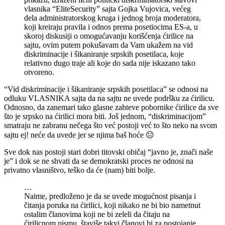
vlasnika “EliteSecurity” sajta Gojka Vujovica, većeg
dela administratorskog kruga i jednog broja moderatora,
koji kreiraju pravila i odnos prema posetiocima ES-a, u
skoroj diskusiji o omogućavanju korišćenja ćirilice na
sajtu, ovim putem pokušavam da Vam ukažem na vid
diskriminacije i šikaniranje srpskih posetilaca, koje
relativno dugo traje ali koje do sada nije iskazano tako
otvoreno.
“Vid diskriminacije i šikaniranje srpskih posetilaca” se odnosi na
odluku VLASNIKA sajta da na sajtu ne uvede podršku za ćirilicu.
Odnosno, da zanemari tako glasne zahteve pobornike ćirilice da sve
što je srpsko na ćirilici mora biti. Još jednom, “diskriminacijom”
smatraju ne zabranu nečega što već postoji već to što neko na svom
sajtu ej! neće da uvede jer se njima baš hoće 😐
Sve dok nas postoji stari dobri titovski običaj “javno je, znači naše
je” i dok se ne shvati da se demokratski proces ne odnosi na
privatno vlasništvo, teško da će (nam) biti bolje.
…
Naime, predloženo je da se uvede mogućnost pisanja i
čitanja poruka na ćirilici, koji nikako ne bi bio nametnut
ostalim članovima koji ne bi zeleli da čitaju na
ćirilicnom pismu, štaviše takvi članovi bi za postojanje