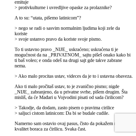
emituje
> protivkulturne i uvredljive opaske za prolaznike?
A to su: “utata, pišemo latinicom”?
> nego se radi o sasvim normalnim ljudima koji zele da
koriste
> svoje ustanvo pravo da koriste svoje pismo.
To ti ustavno pravo _NIJE_ uskraćeno; uskraćena ti je
mogućnost da na _PRIVATNOM_ sajtu pišeš onako kako bi
ti baš voleo; e onda odeš na drugi sajt gde takve zabrane
nema.
> Ako malo procitas ustav, videces da je to i ustavna obaveza.
Ako ti malo pročitaš ustav, to je zvanično pismo; nigde
_NIJE_ zabranjeno, da u privatne svrhe, pišem drugim. Šta
misliš, da će Mađari u Vojvodini pisati od sada ćirilicom?
> Takodje, da dodam, zasto pisem o pravima cirilice
> saljuci cistom latinicom: Da bi se budale cudile.
Namerno sam ostavio ovaj pasus, čisto da pokažem nivo i
kvalitet boraca za ćirilicu. Svaka čast.