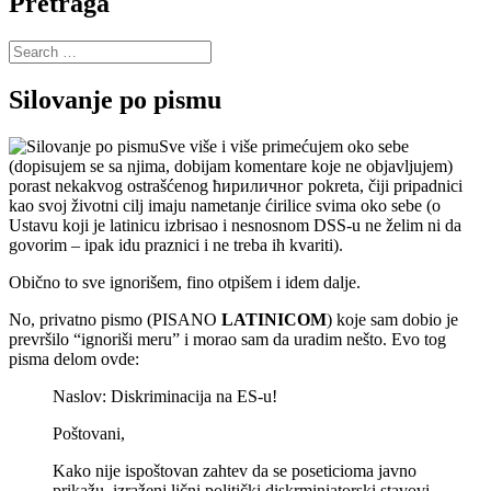
Pretraga
Search
for:
Silovanje po pismu
Sve više i više primećujem oko sebe
(dopisujem se sa njima, dobijam komentare koje ne objavljujem)
porast nekakvog ostrašćenog ћириличног pokreta, čiji pripadnici
kao svoj životni cilj imaju nametanje ćirilice svima oko sebe (o
Ustavu koji je latinicu izbrisao i nesnosnom DSS-u ne želim ni da
govorim – ipak idu praznici i ne treba ih kvariti).
Obično to sve ignorišem, fino otpišem i idem dalje.
No, privatno pismo (PISANO
LATINICOM
) koje sam dobio je
prevršilo “ignoriši meru” i morao sam da uradim nešto. Evo tog
pisma delom ovde:
Naslov: Diskriminacija na ES-u!
Poštovani,
Kako nije ispoštovan zahtev da se poseticioma javno
prikažu, izraženi lični politički diskrminiatorski stavovi