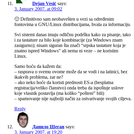
Dejan Vesić
says:
3. January 2007. at 09:02
🙂 Definitivno sam neobavešten u vezi sa određenim
fontovima u GNU/Linux distribucijama, hvala za informaciju.
Svi sistemi danas imaju odličnu podršku kako za pisanje, tako
i za tastature za bilo koje kombinacije (za Windows znam
zasigurno); nisam siguran šta znači “srpska tastature koja je
znatno ispred Windows” ali nema ni veze – ne koristim
Linux.
Samo hoću da kažem da:
– rasprava o svemu ovome može da se vodi i na latinici, bez
ikakvih problema, zar ne?
– ako neko hoće da koristi prednosti ES-a (besplatna
registracija/veliko članstvo) onda treba da ispoštuje uslove
koje vlasnik postavlja (ma koliko “pošteni” bili)
– spamovanje nije najbolji način za ostvarivanje svojih ciljeva.
Reply
Данило Шеган
says:
3. January 2007. at 19:20