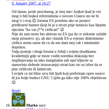
9. January 2007. at 16:27
Od danas, posle procitanog, je moj stav: bojkot (kad je vec
mog’o biti bojkot referenduma o novom Ustavu sto ne bi
mog’o i ovaj 😉 foruma ES posebno ako se postavi
predlozeni banner (koji bi ja u stvari prije tumacio kao lijepim
rijecima “ko vas j**e cirilicari” 😉
Nije da sam nesto bio aktivan na ES (pa da ce nekome zafaliti
moje prisustvo :p), ali ako vlasnik ES-a svjesno diskriminise
cirilicu nema sanse da cu da mu dam moj cak i minimalni
doprinos.
Valja postoje i drugi forumi u Srbiji i svijetu (kudikamo
kvalitetniji) gdje se moze voditi normlna diskusija bez
rasplinjavanja na tako marginalne (ali opet kljucne sa
stanovista slobode izrazavanja) stvari kao sto su izbor da se
pise cirilicom ili latinicom.
I uvijek ce mi blize srcu biti ljudi koji preferiraju open source
ili jos bolje buduci GNU 3 (jebi ga niko nije 100% objektivan
😉
Reply
Marko
says: