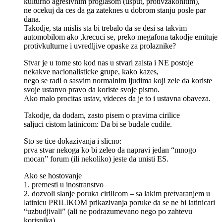
kulturno agresivnim proglasom (usput, protivzakonitim),
ne ocekuj da ces da ga zateknes u dobrom stanju posle par
dana.
Takodje, sta mislis sta bi trebalo da se desi sa takvim
automobilom ako ,krecuci se, preko megafona takodje emituje
protivkulturne i uvredljive opaske za prolaznike?
Stvar je u tome sto kod nas u stvari zaista i NE postoje
nekakve nacionalisticke grupe, kako kazes,
nego se radi o sasvim normalnim ljudima koji zele da koriste
svoje ustanvo pravo da koriste svoje pismo.
Ako malo procitas ustav, videces da je to i ustavna obaveza.
Takodje, da dodam, zasto pisem o pravima cirilice
saljuci cistom latinicom: Da bi se budale cudile.
Sto se tice dokazivanja i slicno:
prva stvar nekoga ko bi zeleo da napravi jedan “mnogo
mocan” forum (ili nekoliko) jeste da unisti ES.
Ako se hostovanje
1. premesti u inostranstvo
2. dozvoli slanje poruka cirilicom – sa lakim pretvaranjem u
latinicu PRILIKOM prikazivanja poruke da se ne bi latinicari
“uzbudjivali” (ali ne podrazumevano nego po zahtevu
korisnika)