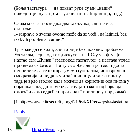
(Боља тастатура — на дохват руке су ми „наши“
наводници, дуга црта —, акценти на ћирилици, итд.)
Слажем се са последња два закључка, али не и са
ставком:
„- rasprava o svemu ovome može da se vodi i na latinici, bez
ikakvih problema, zar ne?“
Тј. може да се води, али то није без икаквих проблема.
Уосталом, једна од тих дискусија на ЕС-у у којима је
настао сам „Дунав“ (распоред тастатуре) је нестала услед
проблема са базом[1], а ту смо Часлав и ја имали доста
неприлике да се (спо)разумемо (уосталом, истовремено
смо развијали подршку и за ћирилицу и за латиницу, а
тада је врло згодно када можеш да користиш оба писма у
објашњавању, до те мере да сам ја тражио од Гојка да
омогући само одређен проценат ћирилице у порукама).
[1]http://www.elitesecurity.org/t21364-XFree-srpska-tastatura
Reply
Dejan Vesić
says: