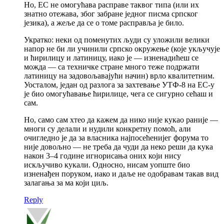
Но, ЕС не омогућава расправе таквог типа (или их
знатно отежава, због забране једног писма српског
језика), а жеље да се о томе расправља је било.
Укратко: неки од поменутих људи су уложили велики
напор не би ли учинили српско окружење (које укључује
и ћирилицу и латиницу, иако је — изненадићеш се
можда — са техничке стране много теже подржати
латиницу на задовољавајући начин) врло квалитетним.
Уосталом, један од разлога за захтевање УТФ-8 на ЕС-у
је био омогућавање ћирилице, чега се сигурно сећаш и
сам.
Но, само сам хтео да кажем да нико није кукао раније —
многи су делали и нудили конкретну помоћ, али
очигледно је да за власника најпосећенијег форума то
није довољно — не треба да чуди да неко реши да кука
након 3–4 године игнорисања оних који нису
искључиво кукали. Односно, нисам уопште био
изненађен поруком, иако и даље не одобравам такав вид
залагања за ма који циљ.
Reply