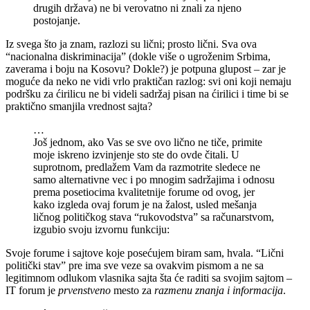
drugih država) ne bi verovatno ni znali za njeno
postojanje.
Iz svega što ja znam, razlozi su lični; prosto lični. Sva ova
“nacionalna diskriminacija” (dokle više o ugroženim Srbima,
zaverama i boju na Kosovu? Dokle?) je potpuna glupost – zar je
moguće da neko ne vidi vrlo praktičan razlog: svi oni koji nemaju
podršku za ćirilicu ne bi videli sadržaj pisan na ćirilici i time bi se
praktično smanjila vrednost sajta?
…
Još jednom, ako Vas se sve ovo lično ne tiče, primite
moje iskreno izvinjenje sto ste do ovde čitali. U
suprotnom, predlažem Vam da razmotrite sledece ne
samo alternativne vec i po mnogim sadržajima i odnosu
prema posetiocima kvalitetnije forume od ovog, jer
kako izgleda ovaj forum je na žalost, usled mešanja
ličnog političkog stava “rukovodstva” sa računarstvom,
izgubio svoju izvornu funkciju:
Svoje forume i sajtove koje posećujem biram sam, hvala. “Lični
politički stav” pre ima sve veze sa ovakvim pismom a ne sa
legitimnom odlukom vlasnika sajta šta će raditi sa svojim sajtom –
IT forum je
prvenstveno
mesto za
razmenu znanja i informacija
.