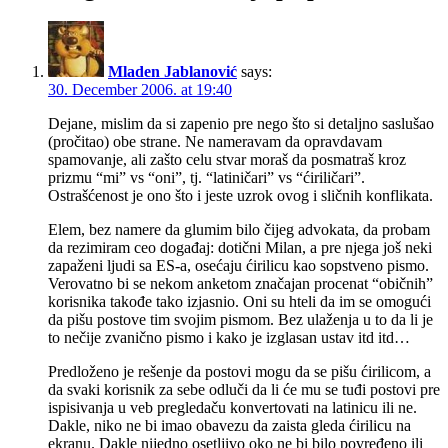
Mladen Jablanović
says:
30. December 2006. at 19:40
Dejane, mislim da si zapenio pre nego što si detaljno saslušao
(pročitao) obe strane. Ne nameravam da opravdavam
spamovanje, ali zašto celu stvar moraš da posmatraš kroz
prizmu “mi” vs “oni”, tj. “latiničari” vs “ćiriličari”.
Ostrašćenost je ono što i jeste uzrok ovog i sličnih konflikata.
Elem, bez namere da glumim bilo čijeg advokata, da probam
da rezimiram ceo događaj: dotični Milan, a pre njega još neki
zapaženi ljudi sa ES-a, osećaju ćirilicu kao sopstveno pismo.
Verovatno bi se nekom anketom značajan procenat “običnih”
korisnika takođe tako izjasnio. Oni su hteli da im se omogući
da pišu postove tim svojim pismom. Bez ulaženja u to da li je
to nečije zvanično pismo i kako je izglasan ustav itd itd…
Predloženo je rešenje da postovi mogu da se pišu ćirilicom, a
da svaki korisnik za sebe odluči da li će mu se tuđi postovi pre
ispisivanja u veb pregledaču konvertovati na latinicu ili ne.
Dakle, niko ne bi imao obavezu da zaista gleda ćirilicu na
ekranu. Dakle nijedno osetljivo oko ne bi bilo povređeno ili