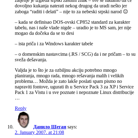
žaljenje je izgleda srpski zaštitni znak – sve se nadamo da će
dovoljno kukanja naterati nekog drugog da uradi nešto jer
zaboga “raditi i delati” – nije to za nebeski srpski narod 😐
– kada se definisao DOS-ovski CP852 standard za karakter
tabelu, nas i naše vlade nigde – uradio je to MS sam, jer nije
mogao da dočeka da se to desi
– ista priča i za Windows karakter tabele
– o domenskim nastavcima (.RS / SCG) da i ne pričam – to su
sveža dešavanja.
Valjda je to što je za ozbiljnu akciju potrebno mnogo
planiranja, mnogo rada, mnogo rešavanja malih i velikih
problema… Možda je zato lakše poslati spam pismo no
napraviti fontove, ugurati ih u Service Pack 3 za XP i Service
Pack 1 za Vistu i u sve poznate i nepoznate Linux distribucije
…
Reply
Данило Шеган
says:
2. January 2007. at 21:08