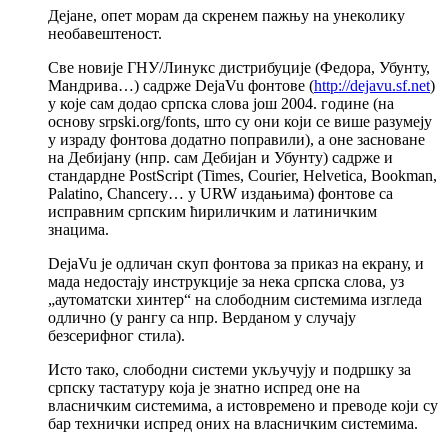
Дејане, опет морам да скренем пажњу на унеколику
необавештеност.
Све новије ГНУ/Линукс дистрибуције (Федора, Убунту,
Мандрива…) садрже DejaVu фонтове (
http://dejavu.sf.net
)
у које сам додао српска слова још 2004. године (на
основу srpski.org/fonts, што су они који се више разумеју
у израду фонтова додатно поправили), а оне засноване
на Дебијану (нпр. сам Дебијан и Убунту) садрже и
стандардне PostScript (Times, Courier, Helvetica, Bookman,
Palatino, Chancery… у URW издањима) фонтове са
исправним српским ћириличким и латиничким
знацима.
DejaVu је одличан скуп фонтова за приказ на екрану, и
мада недостају инструкције за нека српска слова, уз
„аутоматски хинтер“ на слободним системима изгледа
одлично (у рангу са нпр. Верданом у случају
безсерифног стила).
Исто тако, слободни системи укључују и подршку за
српску тастатуру која је знатно испред оне на
власничким системима, а истовремено и преводе који су
бар технички испред оних на власничким системима.