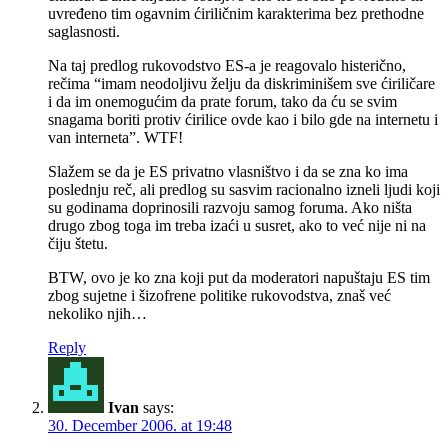
uvređeno tim ogavnim ćiriličnim karakterima bez prethodne
saglasnosti.
Na taj predlog rukovodstvo ES-a je reagovalo histerično,
rečima “imam neodoljivu želju da diskriminišem sve ćiriličare
i da im onemogućim da prate forum, tako da ću se svim
snagama boriti protiv ćirilice ovde kao i bilo gde na internetu i
van interneta”. WTF!
Slažem se da je ES privatno vlasništvo i da se zna ko ima
poslednju reč, ali predlog su sasvim racionalno izneli ljudi koji
su godinama doprinosili razvoju samog foruma. Ako ništa
drugo zbog toga im treba izaći u susret, ako to već nije ni na
čiju štetu.
BTW, ovo je ko zna koji put da moderatori napuštaju ES tim
zbog sujetne i šizofrene politike rukovodstva, znaš već
nekoliko njih…
Reply
Ivan
says:
30. December 2006. at 19:48