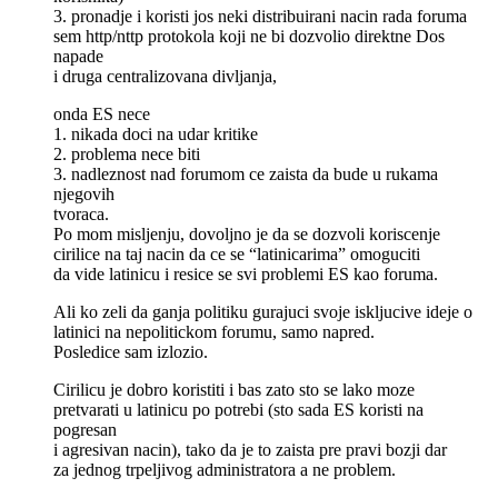
3. pronadje i koristi jos neki distribuirani nacin rada foruma
sem http/nttp protokola koji ne bi dozvolio direktne Dos
napade
i druga centralizovana divljanja,
onda ES nece
1. nikada doci na udar kritike
2. problema nece biti
3. nadleznost nad forumom ce zaista da bude u rukama
njegovih
tvoraca.
Po mom misljenju, dovoljno je da se dozvoli koriscenje
cirilice na taj nacin da ce se “latinicarima” omoguciti
da vide latinicu i resice se svi problemi ES kao foruma.
Ali ko zeli da ganja politiku gurajuci svoje iskljucive ideje o
latinici na nepolitickom forumu, samo napred.
Posledice sam izlozio.
Cirilicu je dobro koristiti i bas zato sto se lako moze
pretvarati u latinicu po potrebi (sto sada ES koristi na
pogresan
i agresivan nacin), tako da je to zaista pre pravi bozji dar
za jednog trpeljivog administratora a ne problem.