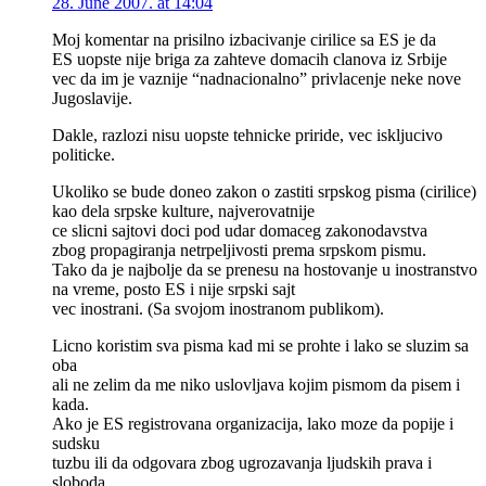
28. June 2007. at 14:04
Moj komentar na prisilno izbacivanje cirilice sa ES je da
ES uopste nije briga za zahteve domacih clanova iz Srbije
vec da im je vaznije “nadnacionalno” privlacenje neke nove
Jugoslavije.
Dakle, razlozi nisu uopste tehnicke priride, vec iskljucivo
politicke.
Ukoliko se bude doneo zakon o zastiti srpskog pisma (cirilice)
kao dela srpske kulture, najverovatnije
ce slicni sajtovi doci pod udar domaceg zakonodavstva
zbog propagiranja netrpeljivosti prema srpskom pismu.
Tako da je najbolje da se prenesu na hostovanje u inostranstvo
na vreme, posto ES i nije srpski sajt
vec inostrani. (Sa svojom inostranom publikom).
Licno koristim sva pisma kad mi se prohte i lako se sluzim sa
oba
ali ne zelim da me niko uslovljava kojim pismom da pisem i
kada.
Ako je ES registrovana organizacija, lako moze da popije i
sudsku
tuzbu ili da odgovara zbog ugrozavanja ljudskih prava i
sloboda,