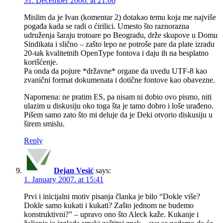
31. December 2006. at 21:06
Mislim da je Ivan (komentar 2) dotakao temu koja me najviše
pogađa kada se radi o ćirilici. Umesto što raznorazna
udruženja šaraju trotoare po Beogradu, drže skupove u Domu
Sindikata i slično – zašto lepo ne potroše pare da plate izradu
20-tak kvalitetnih OpenType fontova i daju ih na besplatno
korišćenje.
Pa onda da pojure *državne* organe da uvedu UTF-8 kao
zvanični format dokumenata i dotične fontove kao obavezne.
Napomena: ne pratim ES, pa nisam ni dobio ovo pismo, niti
ulazim u diskusiju oko toga šta je tamo dobro i loše urađeno.
Pišem samo zato što mi deluje da je Deki otvorio diskusiju u
širem smislu.
Reply
Dejan Vesić
says:
1. January 2007. at 15:41
Prvi i inicijalni motiv pisanja članka je bilo “Dokle više?
Dokle samo kukati i kukati? Zašto jednom ne budemo
konstruktivni?” – upravo ono što Aleck kaže. Kukanje i