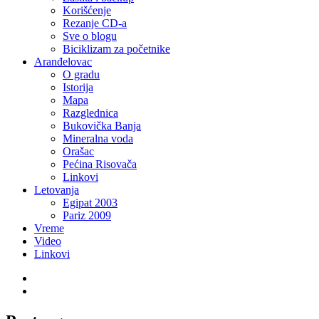
Korišćenje
Rezanje CD-a
Sve o blogu
Biciklizam za početnike
Aranđelovac
O gradu
Istorija
Mapa
Razglednica
Bukovička Banja
Mineralna voda
Orašac
Pećina Risovača
Linkovi
Letovanja
Egipat 2003
Pariz 2009
Vreme
Video
Linkovi
Twitter
LinkedIn