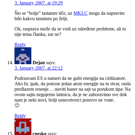
3. January 2007. at 19:29
Što se “bolje” tastature tiče, uz
MKLC
mogu da napravim
bilo kakvu tastaturu po želji.
Ok, rasprava može da se vodi uz određene probleme, ali to
nije tema članka, zar ne?
Reply
Dejan
says:
3. January 2007. at 22:12
Podrzavam ES u nameri da ne gubi energiju na cirilizatore.
Ako bi, ipak, da potrose jedan atom energije na tu stvar, onda
predlazem resenje… staviti baner na sajt sa porukom tipa: Na
ovom sajtu negujemo latinicu, da je ne zaboravimo sve dok
nam je neki novi, bolji ustavotvorci ponovo ne vrate.
🙂
Reply
cnesko
says: