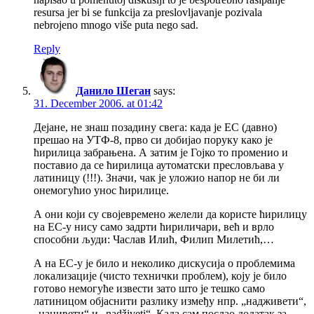
resursa jer bi se funkcija za preslovljavanje pozivala
nebrojeno mnogo više puta nego sad.
Reply
Данило Шеган
says:
31. December 2006. at 01:42
Дејане, не знаш позадину свега: када је ЕС (давно)
прешао на УТФ-8, прво си добијао поруку како је
ћирилица забрањена. А затим је Гојко то променио и
поставио да се ћирилица аутоматски пресловљава у
латиницу (!!!). Значи, чак је уложио напор не би ли
онемогућио унос ћирилице.
А они који су својевремено желели да користе ћирилицу
на ЕС-у нису само задрти ћириличари, већ и врло
способни људи: Часлав Илић, Филип Милетић,…
А на ЕС-у је било и неколико дискусија о проблемима
локализације (чисто технички проблем), коју је било
готово немогуће извести зато што је тешко само
латиницом објаснити разлику између нпр. „надживети“,
„наџивети“ и „nadživeti“. Када сам послао додатак за