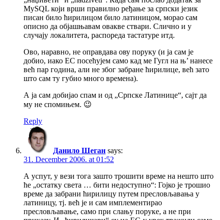
MySQL који врши правилно ређање за српски језик
писан било ћирилицом било латиницом, морао сам
описно да објашњавам овакве ствари. Слично и у
случају локалитета, распореда тастатуре итд.
Ово, наравно, не оправдава ову поруку (и ја сам је
добио, иако ЕС посећујем само кад ме Гугл на њ’ нанесе
већ пар година, али не због забране ћирилице, већ зато
што сам ту губио много времена).
А ја сам добијао спам и од „Српске Латинице“, сајт да
му не спомињем. 😉
Reply
Данило Шеган
says:
31. December 2006. at 01:52
А успут, у вези тога зашто трошити време на нешто што
ће „остатку света … бити недоступно“: Гојко је трошио
време да забрани ћирилицу путем пресловљавања у
латиницу, тј. већ је и сам имплементирао
пресловљавање, само при слању поруке, а не при