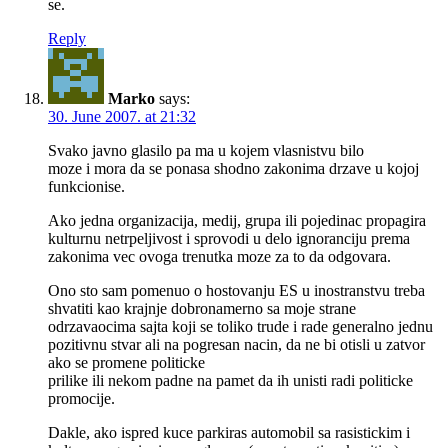
se.
Reply
Marko
says:
30. June 2007. at 21:32
Svako javno glasilo pa ma u kojem vlasnistvu bilo
moze i mora da se ponasa shodno zakonima drzave u kojoj
funkcionise.
Ako jedna organizacija, medij, grupa ili pojedinac propagira
kulturnu netrpeljivost i sprovodi u delo ignoranciju prema
zakonima vec ovoga trenutka moze za to da odgovara.
Ono sto sam pomenuo o hostovanju ES u inostranstvu treba
shvatiti kao krajnje dobronamerno sa moje strane
odrzavaocima sajta koji se toliko trude i rade generalno jednu
pozitivnu stvar ali na pogresan nacin, da ne bi otisli u zatvor
ako se promene politicke
prilike ili nekom padne na pamet da ih unisti radi politicke
promocije.
Dakle, ako ispred kuce parkiras automobil sa rasistickim i