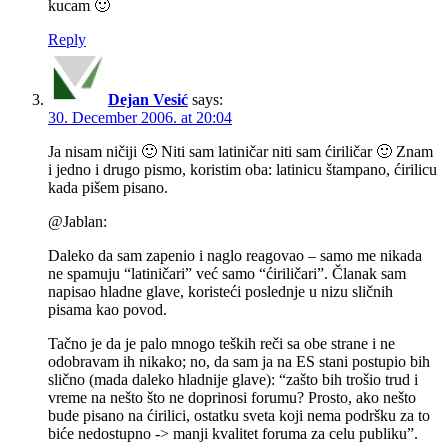
kucam 🙂
Reply
Dejan Vesić
says:
30. December 2006. at 20:04
Ja nisam ničiji 🙂 Niti sam latiničar niti sam ćiriličar 🙂 Znam
i jedno i drugo pismo, koristim oba: latinicu štampano, ćirilicu
kada pišem pisano.
@Jablan:
Daleko da sam zapenio i naglo reagovao – samo me nikada
ne spamuju “latiničari” već samo “ćiriličari”. Članak sam
napisao hladne glave, koristeći poslednje u nizu sličnih
pisama kao povod.
Tačno je da je palo mnogo teških reči sa obe strane i ne
odobravam ih nikako; no, da sam ja na ES stani postupio bih
slično (mada daleko hladnije glave): “zašto bih trošio trud i
vreme na nešto što ne doprinosi forumu? Prosto, ako nešto
bude pisano na ćirilici, ostatku sveta koji nema podršku za to
biće nedostupno -> manji kvalitet foruma za celu publiku”.