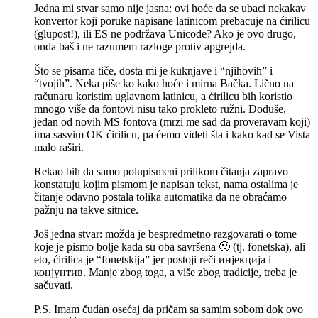
Jedna mi stvar samo nije jasna: ovi hoće da se ubaci nekakav
konvertor koji poruke napisane latinicom prebacuje na ćirilicu
(glupost!), ili ES ne podržava Unicode? Ako je ovo drugo,
onda baš i ne razumem razloge protiv apgrejda.
Što se pisama tiče, dosta mi je kuknjave i “njihovih” i
“tvojih”. Neka piše ko kako hoće i mirna Bačka. Lično na
računaru koristim uglavnom latinicu, a ćirilicu bih koristio
mnogo više da fontovi nisu tako prokleto ružni. Doduše,
jedan od novih MS fontova (mrzi me sad da proveravam koji)
ima sasvim OK ćirilicu, pa ćemo videti šta i kako kad se Vista
malo raširi.
Rekao bih da samo polupismeni prilikom čitanja zapravo
konstatuju kojim pismom je napisan tekst, nama ostalima je
čitanje odavno postala tolika automatika da ne obraćamo
pažnju na takve sitnice.
Još jedna stvar: možda je bespredmetno razgovarati o tome
koje je pismo bolje kada su oba savršena 🙂 (tj. fonetska), ali
eto, ćirilica je “fonetskija” jer postoji reči инјекција i
конјунтив. Manje zbog toga, a više zbog tradicije, treba je
sačuvati.
P.S. Imam čudan osećaj da pričam sa samim sobom dok ovo