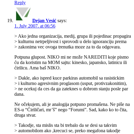
Reply
Dejan Vesić
says:
1. July 2007. at 06:56
> Ako jedna organizacija, medij, grupa ili pojedinac propagira
> kulturnu netrpeljivost i sprovodi u delo ignoranciju prema
> zakonima vec ovoga trenutka moze za to da odgovara.
Potpuna glupost. NIKO mi ne može NAREDITI koje pismo
ću da koristim na MOM sajtu: kinesko, japansko, latinicu ili
ćirilicu. Ama baš NIKO.
> Dakle, ako ispred kuce parkiras automobil sa rasistickim
> i kulturno agresivnim proglasom (usput, protivzakonitim),
> ne ocekuj da ces da ga zateknes u dobrom stanju posle par
dana.
Ne očekujem, ali je analogija potpuno promašena. Ne piše na
ES-u “Ćiriličari, mr’š” nego “Forumi”. Sad, kako ko to čita,
druga stvar.
> Takodje, sta mislis sta bi trebalo da se desi sa takvim
> automobilom ako ,krecuci se, preko megafona takodje