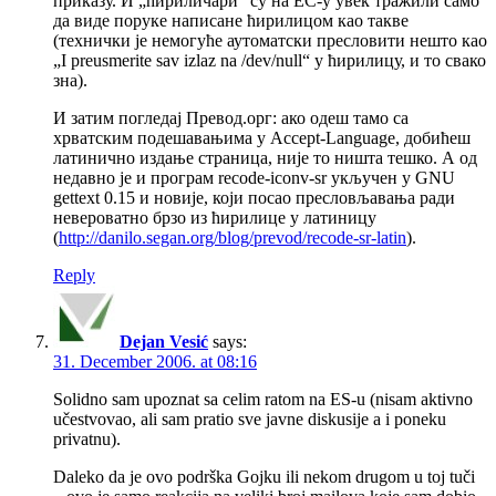
приказу. И „ћириличари“ су на ЕС-у увек тражили само
да виде поруке написане ћирилицом као такве
(технички је немогуће аутоматски пресловити нешто као
„I preusmerite sav izlaz na /dev/null“ у ћирилицу, и то свако
зна).
И затим погледај Превод.орг: ако одеш тамо са
хрватским подешавањима у Accept-Language, добићеш
латинично издање страница, није то ништа тешко. А од
недавно је и програм recode-iconv-sr укључен у GNU
gettext 0.15 и новије, који посао пресловљавања ради
невероватно брзо из ћирилице у латиницу
(
http://danilo.segan.org/blog/prevod/recode-sr-latin
).
Reply
Dejan Vesić
says:
31. December 2006. at 08:16
Solidno sam upoznat sa celim ratom na ES-u (nisam aktivno
učestvovao, ali sam pratio sve javne diskusije a i poneku
privatnu).
Daleko da je ovo podrška Gojku ili nekom drugom u toj tuči