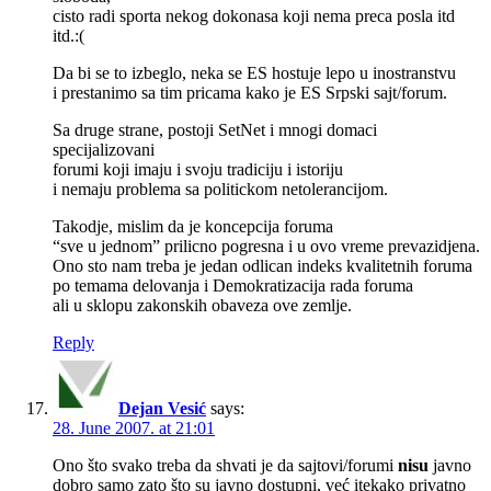
cisto radi sporta nekog dokonasa koji nema preca posla itd
itd.:(
Da bi se to izbeglo, neka se ES hostuje lepo u inostranstvu
i prestanimo sa tim pricama kako je ES Srpski sajt/forum.
Sa druge strane, postoji SetNet i mnogi domaci
specijalizovani
forumi koji imaju i svoju tradiciju i istoriju
i nemaju problema sa politickom netolerancijom.
Takodje, mislim da je koncepcija foruma
“sve u jednom” prilicno pogresna i u ovo vreme prevazidjena.
Ono sto nam treba je jedan odlican indeks kvalitetnih foruma
po temama delovanja i Demokratizacija rada foruma
ali u sklopu zakonskih obaveza ove zemlje.
Reply
Dejan Vesić
says:
28. June 2007. at 21:01
Ono što svako treba da shvati je da sajtovi/forumi
nisu
javno
dobro samo zato što su javno dostupni, već itekako privatno