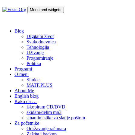
Skip
to
Menu and widgets
content
Vesic.Org
Tehnologija na dlanu
Blog
Digitalni život
Svakodnevnica
Tehnologija
Uživanje
Programiranje
Politika
Programi
O meni
Sitnice
MATF.PLUS
About Me
English blog
Kako da …
iskopiram CD/DVD
skidam/delim mp3
smanjim slike za slanje poštom
Za početnike
Održavanje računara
Zaštita i backup