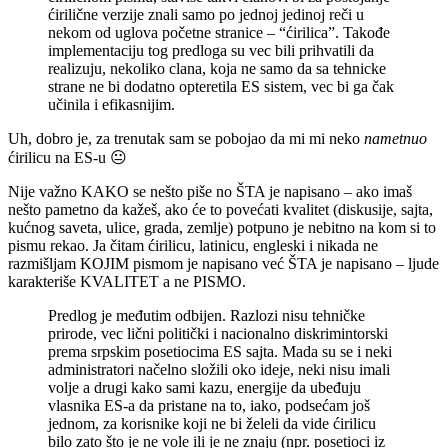
ćirilične verzije znali samo po jednoj jedinoj reči u
nekom od uglova početne stranice – “ćirilica”. Takođe
implementaciju tog predloga su vec bili prihvatili da
realizuju, nekoliko clana, koja ne samo da sa tehnicke
strane ne bi dodatno opteretila ES sistem, vec bi ga čak
učinila i efikasnijim.
Uh, dobro je, za trenutak sam se pobojao da mi mi neko
nametnuo
ćirilicu na ES-u 😐
Nije važno KAKO se nešto piše no ŠTA je napisano – ako imaš
nešto pametno da kažeš, ako će to povećati kvalitet (diskusije, sajta,
kućnog saveta, ulice, grada, zemlje) potpuno je nebitno na kom si to
pismu rekao. Ja čitam ćirilicu, latinicu, engleski i nikada ne
razmišljam KOJIM pismom je napisano već ŠTA je napisano – ljude
karakteriše KVALITET a ne PISMO.
Predlog je međutim odbijen. Razlozi nisu tehničke
prirode, vec lični politički i nacionalno diskrimintorski
prema srpskim posetiocima ES sajta. Mada su se i neki
administratori načelno složili oko ideje, neki nisu imali
volje a drugi kako sami kazu, energije da ubeđuju
vlasnika ES-a da pristane na to, iako, podsećam još
jednom, za korisnike koji ne bi želeli da vide ćirilicu
bilo zato što je ne vole ili je ne znaju (npr. posetioci iz