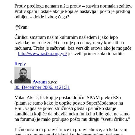
Protiv predloga nemam ništa protiv – sasvim normalan zahtev.
Protiv spam i ostale akcije koja se nastavlja i pošto je predlog
odbijen – dokle i zbog čega?
@Ivan:
Ćirilicu smatram našim kulturnim nasleđem i jako lepo
izgleda; no to ne znači da ću je po сваку цену koristiti na
računaru. Treba je sačuvati, bez verskih ratova ako je moguće
–
http://www.rastko.org.yu/
je svetli primer kako to raditi.
Reply
Avram
says:
30. December 2006. at 21:31
Milan Aksić, lik koji je poslao dotični SPAM preko ESa
(pitam se samo kako je uopšte postao SuperModerator na
ESu, valjda se pored stručnosti gleda i psihičko stanje
kandidata koji će da obavlja neku funkciju bilo gde, ne samo
na forumu) je malo prolupao pošto mu diraju “svetu ćirilicu.”
Lično nisam ni protiv ćirilice ni protiv latinice, ali kako sam
napisao u pomenutoj diskusiji to je bespotrebno rasipanje