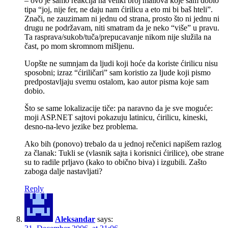
– ovo je samo reakcija na veliki broj mailova koje sam dobio
tipa “joj, nije fer, ne daju nam ćirilicu a eto mi bi baš hteli”.
Znači, ne zauzimam ni jednu od strana, prosto što ni jednu ni
drugu ne podržavam, niti smatram da je neko “više” u pravu.
Ta rasprava/sukob/tuča/prepucavanje nikom nije služila na
čast, po mom skromnom mišljenu.
Uopšte ne sumnjam da ljudi koji hoće da koriste ćirilicu nisu
sposobni; izraz “ćiriličari” sam koristio za ljude koji pismo
predpostavljaju svemu ostalom, kao autor pisma koje sam
dobio.
Što se same lokalizacije tiče: pa naravno da je sve moguće:
moji ASP.NET sajtovi pokazuju latinicu, ćirilicu, kineski,
desno-na-levo jezike bez problema.
Ako bih (ponovo) trebalo da u jednoj rečenici napišem razlog
za članak: Tukli se (vlasnik sajta i korisnici ćirilice), obe strane
su to radile prljavo (kako to obično biva) i izgubili. Zašto
zaboga dalje nastavljati?
Reply
Aleksandar
says: